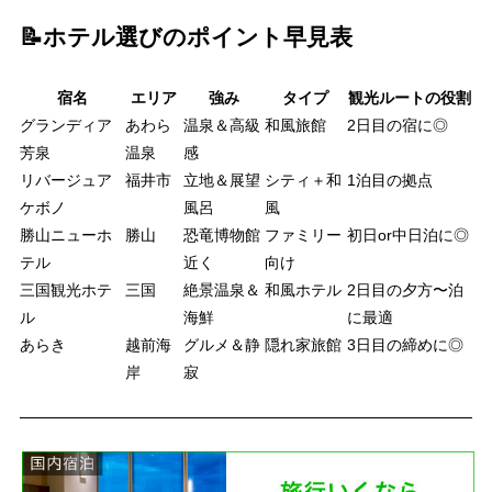
📝ホテル選びのポイント早見表
宿名
エリア
強み
タイプ
観光ルートの役割
グランディア
あわら
温泉＆高級
和風旅館
2日目の宿に◎
芳泉
温泉
感
リバージュア
福井市
立地＆展望
シティ＋和
1泊目の拠点
ケボノ
風呂
風
勝山ニューホ
勝山
恐竜博物館
ファミリー
初日or中日泊に◎
テル
近く
向け
三国観光ホテ
三国
絶景温泉＆
和風ホテル
2日目の夕方〜泊
ル
海鮮
に最適
あらき
越前海
グルメ＆静
隠れ家旅館
3日目の締めに◎
岸
寂