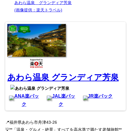
あわら温泉 グランディア芳泉
(画像提供：楽天トラベル)
あわら温泉 グランディア芳泉
ANA楽パッ
JAL楽パッ
JR楽パック
ク
ク
📍福井県あわら市舟津43-26
💡**「温泉・グルメ・絶景」すべてを高水準で満たす老舗旅館**