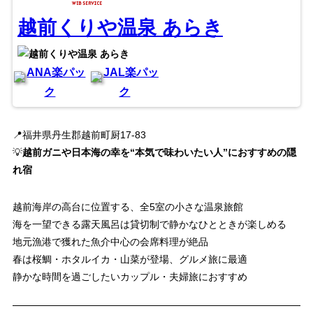
越前くりや温泉 あらき
ANA楽パッ
JAL楽パッ
ク
ク
📍福井県丹生郡越前町厨17-83
💡
越前ガニや日本海の幸を“本気で味わいたい人”におすすめの隠
れ宿
越前海岸の高台に位置する、全5室の小さな温泉旅館
海を一望できる露天風呂は貸切制で静かなひとときが楽しめる
地元漁港で獲れた魚介中心の会席料理が絶品
春は桜鯛・ホタルイカ・山菜が登場、グルメ旅に最適
静かな時間を過ごしたいカップル・夫婦旅におすすめ