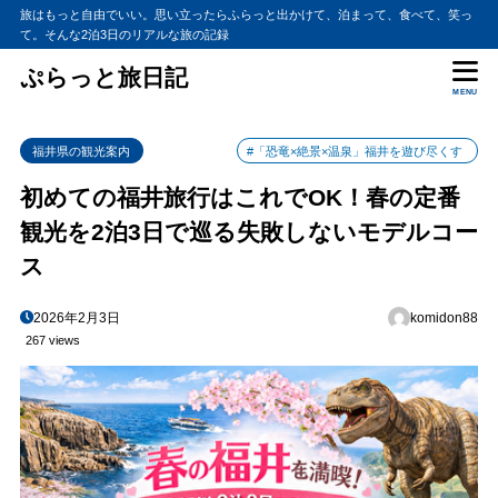
旅はもっと自由でいい。思い立ったらふらっと出かけて、泊まって、食べて、笑っ
て。そんな2泊3日のリアルな旅の記録
ぷらっと旅日記
MENU
福井県の観光案内
#「恐竜×絶景×温泉」福井を遊び尽くす
初めての福井旅行はこれでOK！春の定番
観光を2泊3日で巡る失敗しないモデルコー
ス
2026年2月3日
komidon88
267 views