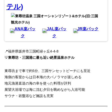
テル)
ANA楽パッ
JAL楽パッ
JR楽パック
ク
ク
📍福井県坂井市三国町緑ヶ丘4-4-8
💡
東尋坊・三国港に最も近い絶景温泉ホテル
東尋坊まで車で約5分、三国サンセットビーチにも至近
海側の客室からは日本海の大パノラマが楽しめる
地元漁港直送の海の幸を使った料理が評判
展望大浴場では海に沈む夕日を眺めながら入浴可能
サウナ・岩盤浴など施設も充実