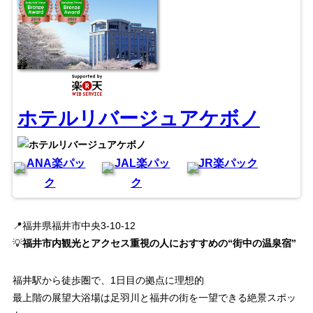
ホテルリバージュアケボノ
ANA楽パッ
JAL楽パッ
JR楽パック
ク
ク
📍福井県福井市中央3-10-12
💡
福井市内観光とアクセス重視の人におすすめの“街中の温泉宿”
福井駅から徒歩圏で、1日目の拠点に理想的
最上階の展望大浴場は足羽川と福井の街を一望できる絶景スポッ