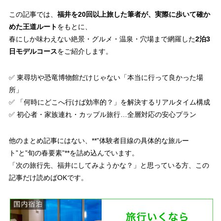
この記事では、
福井を20回以上旅した筆者が、実際に歩いて確か
めた王道ルート
をもとに、
春にしか味わえない絶景・グルメ・温泉・穴場まで網羅した
2泊3
日モデルコース
をご紹介します。
✅ 東尋坊や恐竜博物館だけじゃない「本当に行って良かった場
所」
✅ 「何時にどこへ行けば効率的？」を解決するリアルタイム構成
✅ 初心者・家族連れ・カップル旅行…全層対応の安心プラン
他のまとめ記事にはない、**”体験者目線の具体的な旅ルー
ト”と”旬の春要素”**を詰め込んでいます。
「次の旅行先、福井にしてみようかな？」と思っている方、この
記事だけ読めばOKです。