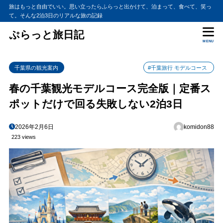
旅はもっと自由でいい。思い立ったらふらっと出かけて、泊まって、食べて、笑っ
て。そんな2泊3日のリアルな旅の記録
ぷらっと旅日記
MENU
千葉県の観光案内
#千葉旅行 モデルコース
春の千葉観光モデルコース完全版｜定番ス
ポットだけで回る失敗しない2泊3日
2026年2月6日
komidon88
223 views