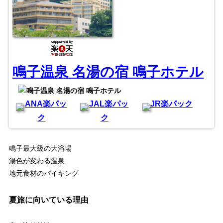
鳴子温泉 名湯の宿 鳴子ホテル
ANA楽パッ
JAL楽パッ
JR楽パック
ク
ク
鳴子最大級の大浴場
湯色が変わる温泉
地元食材のバイキング
夏旅に向いている理由