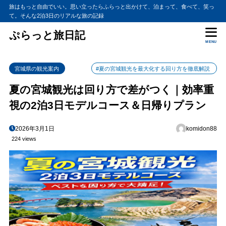
旅はもっと自由でいい。思い立ったらふらっと出かけて、泊まって、食べて、笑っ
て。そんな2泊3日のリアルな旅の記録
ぷらっと旅日記
MENU
宮城県の観光案内
#夏の宮城観光を最大化する回り方を徹底解説
夏の宮城観光は回り方で差がつく｜効率重
視の2泊3日モデルコース＆日帰りプラン
2026年3月1日
komidon88
224 views