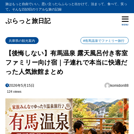
旅はもっと自由でいい。思い立ったらふらっと出かけて、泊まって、食べて、笑っ
て。そんな2泊3日のリアルな旅の記録
ぷらっと旅日記
MENU
兵庫県の観光案内
#有馬温泉でファミリー旅行
【後悔しない】有馬温泉 露天風呂付き客室
ファミリー向け宿｜子連れで本当に快適だ
った人気旅館まとめ
2026年5月15日
komidon88
124 views