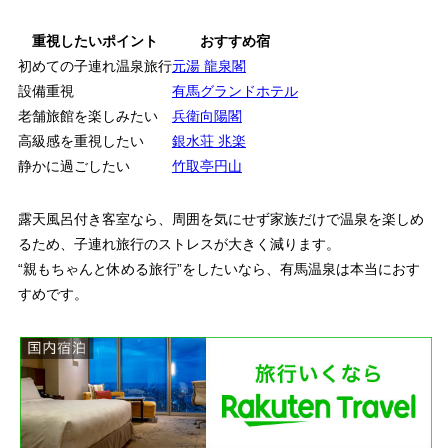
重視したいポイント
おすすめ宿
初めての子連れ温泉旅行
元湯 龍泉閣
設備重視
有馬グランドホテル
老舗旅館を楽しみたい
兵衛向陽閣
高級感を重視したい
銀水荘 兆楽
静かに過ごしたい
竹取亭円山
露天風呂付き客室なら、周囲を気にせず家族だけで温泉を楽しめ
るため、子連れ旅行のストレスが大きく減ります。
“親もちゃんと休める旅行”をしたいなら、有馬温泉は本当におす
すめです。