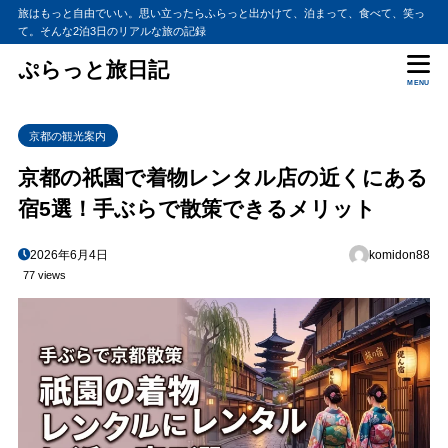
旅はもっと自由でいい。思い立ったらふらっと出かけて、泊まって、食べて、笑っ
て。そんな2泊3日のリアルな旅の記録
ぷらっと旅日記
MENU
京都の観光案内
京都の祇園で着物レンタル店の近くにある
宿5選！手ぶらで散策できるメリット
2026年6月4日
komidon88
77 views