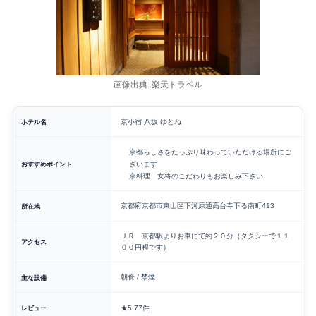
画像出典: 楽天トラベル
ホテル名
京小宿 八坂 ゆとね
京都らしさをたっぷり味わっていただける場所にご
おすすめポイント
ざいます
京料理、女将のこだわりもお楽しみ下さい
京都府京都市東山区下河原通高台寺下る南町413
所在地
ＪＲ 京都駅よりお車にて約２０分（タクシーで１１
アクセス
００円程です）
朝食 / 禁煙
主な設備
レビュー
★5
77件