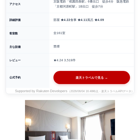
京阪電鉄「祇園四条駅」6番出口 徒歩4分 阪急電鉄
アクセス
「京都河原町駅」1B出口 徒歩7分
詳細評価
部屋
★4.22
食事
★4.11
風呂
★4.09
全161室
客室数
禁煙
主な設備
レビュー
★4.24
3,519件
公式予約
楽天トラベルで見る →
Supported by Rakuten Developers
（2026/06/04 16:48時点・楽天トラベルAPIデータ）