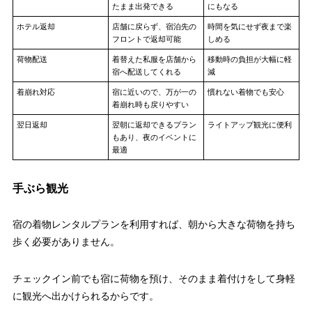
たまま出発できる
にもなる
ホテル返却
店舗に戻らず、宿泊先の
時間を気にせず夜まで楽
フロントで返却可能
しめる
荷物配送
着替えた私服を店舗から
移動時の負担が大幅に軽
宿へ配送してくれる
減
着崩れ対応
宿に近いので、万が一の
慣れない着物でも安心
着崩れ時も戻りやすい
翌日返却
翌朝に返却できるプラン
ライトアップ観光に便利
もあり、夜のイベントに
最適
手ぶら観光
宿の着物レンタルプランを利用すれば、朝から大きな荷物を持ち
歩く必要がありません。
チェックイン前でも宿に荷物を預け、そのまま着付けをして身軽
に観光へ出かけられるからです。