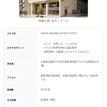
画像出典: 楽天トラベル
ホテル名
GOOD NATURE HOTEL KYOTO
人にも、自然にも、いいものを
おすすめポイント
ホテルで世界初WELL認証取得
地球環境にも配慮したサステナブルホテル
京都府京都市下京区河原町通四条下ル2丁目稲荷町318
所在地
番6
阪急電鉄京都本線 京都河原町駅４番出口より徒歩約
アクセス
２分
全141室
客室数
駐車場 / 禁煙
主な設備