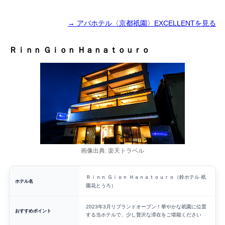
→ アパホテル〈京都祇園〉EXCELLENTを見る
Ｒｉｎｎ Ｇｉｏｎ Ｈａｎａｔｏｕｒｏ
画像出典: 楽天トラベル
Ｒｉｎｎ Ｇｉｏｎ Ｈａｎａｔｏｕｒｏ（鈴ホテル 祇
ホテル名
園花とうろ）
2023年3月リブランドオープン！華やかな祇園に位置
おすすめポイント
する当ホテルで、少し贅沢な滞在をご堪能ください