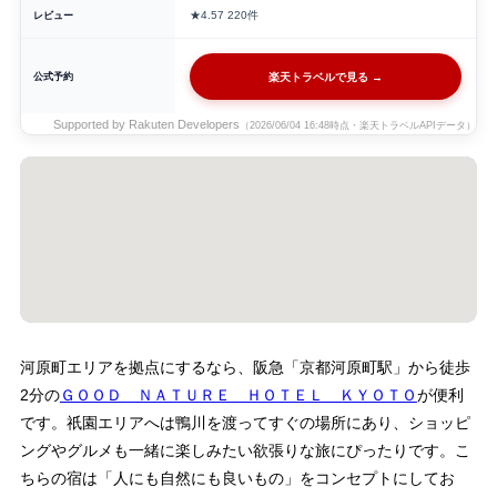
レビュー
★4.57
220件
公式予約
楽天トラベルで見る →
Supported by Rakuten Developers
（2026/06/04 16:48時点・楽天トラベルAPIデータ）
河原町エリアを拠点にするなら、阪急「京都河原町駅」から徒歩
2分の
ＧＯＯＤ ＮＡＴＵＲＥ ＨＯＴＥＬ ＫＹＯＴＯ
が便利
です。祇園エリアへは鴨川を渡ってすぐの場所にあり、ショッピ
ングやグルメも一緒に楽しみたい欲張りな旅にぴったりです。こ
ちらの宿は「人にも自然にも良いもの」をコンセプトにしてお