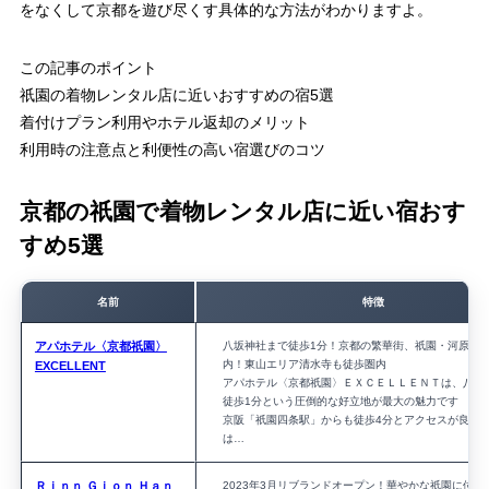
をなくして京都を遊び尽くす具体的な方法がわかりますよ。
この記事のポイント
祇園の着物レンタル店に近いおすすめの宿5選
着付けプラン利用やホテル返却のメリット
利用時の注意点と利便性の高い宿選びのコツ
京都の祇園で着物レンタル店に近い宿おす
すめ5選
名前
特徴
アパホテル〈京都祇園〉
八坂神社まで徒歩1分！京都の繁華街、祇園・河原町
内！東山エリア清水寺も徒歩圏内
EXCELLENT
アパホテル〈京都祇園〉ＥＸＣＥＬＬＥＮＴは、八坂
徒歩1分という圧倒的な好立地が最大の魅力です
京阪「祇園四条駅」からも徒歩4分とアクセスが良く
は…
Ｒｉｎｎ Ｇｉｏｎ Ｈａｎ
2023年3月リブランドオープン！華やかな祇園に位置