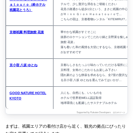
テルで、少し贅沢な滞在をご堪能ください
ａｔｏｕｒｏ（鈴ホテル
花見小路通から徒歩1分という、まさに祇園の中心に
祇園花とうろ）
がＲｉｎｎ Ｇｉｏｎ Ｈａｎａｔｏｕｒｏで…
こちらの宿は、京都着物レンタル「KITEMIRU!?」と
京都祇園 料理旅館 花楽
華やかな祇園がすぐそこに
抜群のロケーションでこだわり鍋と京野菜を愉しめる
旅館 花楽」
落ち着いた和の風情を大切にするなら、京都祇園 料理
がおすすめです
京小宿 八坂 ゆとね
京都らしさをたっぷり味わっていただける場所にござ
京料理、女将のこだわりもお楽しみ下さい
隠れ家のような静寂を求めるなら、全7室の贅沢な空
る京小宿 八坂 ゆとねを選んでみてはいかが…
GOOD NATURE HOTEL
人にも、自然にも、いいものを
ホテルで世界初WELL認証取得
KYOTO
地球環境にも配慮したサステナブルホテル
Supported by Rakuten Developers
・楽天APIデータ
まずは、祇園エリアの着付け店から近く、観光の拠点にぴったり