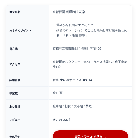
ホテル名
京都祇園 料理旅館 花楽
華やかな祇園がすぐそこに
おすすめポイント
抜群のロケーションでこだわり鍋と京野菜を愉しめ
る、「料理旅館 花楽」
京都府京都市東山区祇園町南側499
所在地
京都駅からタクシーで10分、市バス祇園バス停下車徒
アクセス
歩5分
詳細評価
食事
★4.29
サービス
★4.14
全19室
客室数
駐車場 / 朝食 / 大浴場 / 禁煙
主な設備
レビュー
★3.86
323件
公式予約
楽天トラベルで見る →