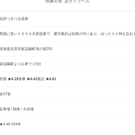
画像出典: 楽天トラベル
塩別つるつる温泉
美肌に良い１００％天然温泉で、露天風呂は自然の中にあり、ゆったりと時を忘れ
北海道北見市留辺蘂町滝の湯201
留辺蘂駅よりお車で２5分
部屋
★4.19
食事
★4.43
風呂
★4.61
全37室
駐車場 / 朝食 / 大浴場
★4.49
264件