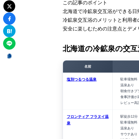
この記事のポイント
北海道で冷鉱泉交互浴ができる日
冷鉱泉交互浴のメリットと利用者
安全に楽しむための注意点とデメ
北海道の冷鉱泉の交互
名前
塩別つるつる温泉
駐車場無料
温泉あり
朝食付きプ
食事評価が
レビュー高
フロンティア フラヌイ温
駅徒歩12分
駐車場無料
泉
温泉あり
サウナあり