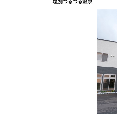
塩別つるつる温泉