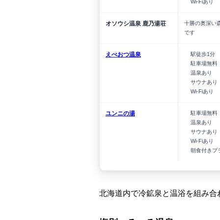
Wi-Fiあり
オソウシ温泉 鹿乃湯荘
十勝の奥深い
です
えべおつ温泉
駅徒歩1分
駐車場無料
温泉あり
サウナあり
Wi-Fiあり
ユンニの湯
駐車場無料
温泉あり
サウナあり
Wi-Fiあり
朝食付きプ
北海道内で冷鉱泉と温浴を組み合