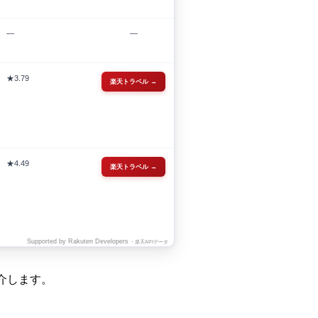
—
—
★3.79
楽天トラベル →
★4.49
楽天トラベル →
Supported by Rakuten Developers
・楽天APIデータ
介します。