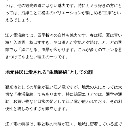
トは、他の観光鉄道にはない魅力です。特にカメラ好きの方にと
っては、沿線ごとに構図のバリエーションが楽しめる“宝庫”とい
えるでしょう。
江ノ電沿線では、四季折々の自然も魅力です。春は桜、夏は青い
海と入道雲、秋はすすき、冬は澄んだ空気と夕焼け…と、どの季
節でも「絵になる」風景が広がります。これが多くのファンを惹
きつけてやまない理由の一つです。
地元住民に愛される“生活路線”としての顔
観光地としての印象が強い江ノ電ですが、地元の人にとっては大
切な「生活路線」でもあります。特に鵠沼エリアでは、通学や通
勤、お買い物など日常の足として江ノ電が使われており、その利
便性と親しみやすさが際立ちます。
江ノ電の特徴は、駅と駅の間隔が短く、地域に密着している点で