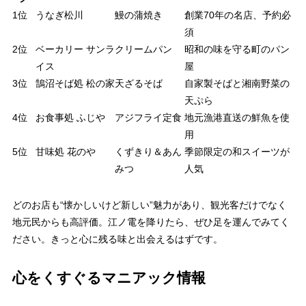
1位
うなぎ松川
鰻の蒲焼き
創業70年の名店、予約必
須
2位
ベーカリー サンラ
クリームパン
昭和の味を守る町のパン
イス
屋
3位
鵠沼そば処 松の家
天ざるそば
自家製そばと湘南野菜の
天ぷら
4位
お食事処 ふじや
アジフライ定食
地元漁港直送の鮮魚を使
用
5位
甘味処 花のや
くずきり＆あん
季節限定の和スイーツが
みつ
人気
どのお店も“懐かしいけど新しい”魅力があり、観光客だけでなく
地元民からも高評価。江ノ電を降りたら、ぜひ足を運んでみてく
ださい。きっと心に残る味と出会えるはずです。
心をくすぐるマニアック情報