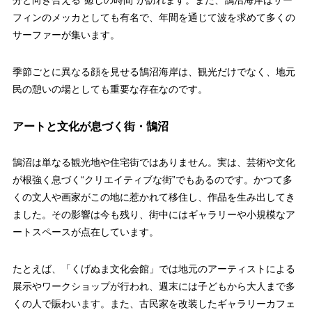
分と向き合える“癒しの時間”が訪れます。また、鵠沼海岸はサー
フィンのメッカとしても有名で、年間を通じて波を求めて多くの
サーファーが集います。
季節ごとに異なる顔を見せる鵠沼海岸は、観光だけでなく、地元
民の憩いの場としても重要な存在なのです。
アートと文化が息づく街・鵠沼
鵠沼は単なる観光地や住宅街ではありません。実は、芸術や文化
が根強く息づく“クリエイティブな街”でもあるのです。かつて多
くの文人や画家がこの地に惹かれて移住し、作品を生み出してき
ました。その影響は今も残り、街中にはギャラリーや小規模なア
ートスペースが点在しています。
たとえば、「くげぬま文化会館」では地元のアーティストによる
展示やワークショップが行われ、週末には子どもから大人まで多
くの人で賑わいます。また、古民家を改装したギャラリーカフェ