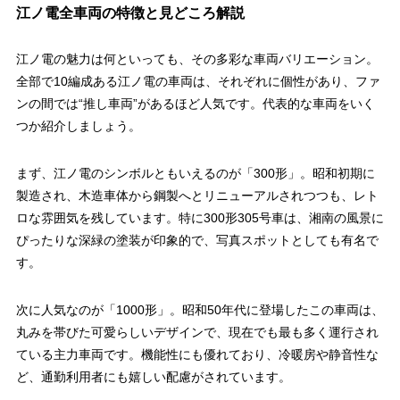
江ノ電全車両の特徴と見どころ解説
江ノ電の魅力は何といっても、その多彩な車両バリエーション。
全部で10編成ある江ノ電の車両は、それぞれに個性があり、ファ
ンの間では“推し車両”があるほど人気です。代表的な車両をいく
つか紹介しましょう。
まず、江ノ電のシンボルともいえるのが「300形」。昭和初期に
製造され、木造車体から鋼製へとリニューアルされつつも、レト
ロな雰囲気を残しています。特に300形305号車は、湘南の風景に
ぴったりな深緑の塗装が印象的で、写真スポットとしても有名で
す。
次に人気なのが「1000形」。昭和50年代に登場したこの車両は、
丸みを帯びた可愛らしいデザインで、現在でも最も多く運行され
ている主力車両です。機能性にも優れており、冷暖房や静音性な
ど、通勤利用者にも嬉しい配慮がされています。