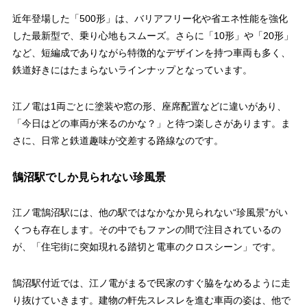
近年登場した「500形」は、バリアフリー化や省エネ性能を強化
した最新型で、乗り心地もスムーズ。さらに「10形」や「20形」
など、短編成でありながら特徴的なデザインを持つ車両も多く、
鉄道好きにはたまらないラインナップとなっています。
江ノ電は1両ごとに塗装や窓の形、座席配置などに違いがあり、
「今日はどの車両が来るのかな？」と待つ楽しさがあります。ま
さに、日常と鉄道趣味が交差する路線なのです。
鵠沼駅でしか見られない珍風景
江ノ電鵠沼駅には、他の駅ではなかなか見られない“珍風景”がい
くつも存在します。その中でもファンの間で注目されているの
が、「住宅街に突如現れる踏切と電車のクロスシーン」です。
鵠沼駅付近では、江ノ電がまるで民家のすぐ脇をなめるように走
り抜けていきます。建物の軒先スレスレを進む車両の姿は、他で