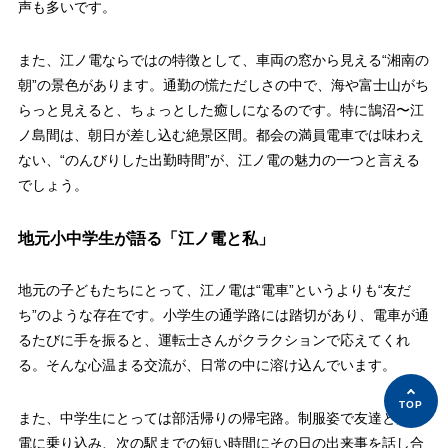
声も多いです。
また、江ノ電ならではの特徴として、車両の窓から見える“湘南の
朝”の景色があります。通勤の慌ただしさの中で、海や富士山がち
らっと見えると、ちょっとした癒しになるのです。特に鵠沼〜江
ノ島間は、朝日が差し込む絶景区間。都会の満員電車では味わえ
ない、“のんびりした出勤時間”が、江ノ電の魅力の一つと言える
でしょう。
地元小中学生が語る「江ノ電と私」
地元の子どもたちにとって、江ノ電は“電車”というよりも“友だ
ち”のような存在です。小学生の通学路には踏切があり、電車が通
るたびに手を振ると、運転士さんがクラクションで応えてくれ
る。そんな心温まる交流が、日常の中に溶け込んでいます。
また、中学生にとっては部活帰りの帰宅路。制服姿で友達と江ノ
電に乗り込み、次の駅までの短い時間にその日の出来事を話し合