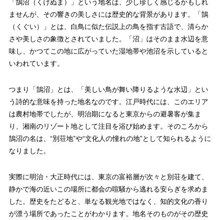
「鵠沼（くげぬま）」という地名は、少し珍しく感じるかもしれ
ませんが、その響きの美しさには歴史的な背景があります。「鵠
（くぐい）」とは、白鳥に似た伝説上の鳥を指す古語で、清らか
さや美しさの象徴とされていました。「沼」はそのまま水辺を意
味し、かつてこの地に広がっていた湿地帯や池沼を示していると
いわれています。
つまり「鵠沼」とは、「美しい鳥が舞い降りるような水辺」とい
う詩的な意味を持った地名なのです。江戸時代には、このエリア
は農村地帯でしたが、明治期になると東京からの避暑客が集ま
り、湘南のリゾート地として注目を浴び始めます。そのころから
鵠沼の名は、“別荘地”や“文化人の憧れの地”として知られるように
なりました。
実際に明治・大正時代には、東京の富裕層が次々と別荘を建て、
静かで海の近いこの場所に都会の喧騒から逃れる安らぎを求めま
した。歴史をたどると、単なる観光地ではなく、知的文化の香り
が漂う場所であったことがわかります。地名そのものがその歴史