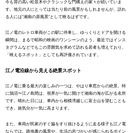
今も背の高い松並木やクラシックな門構えの家々が続いていま
す。地元の人にとっては当たり前の風景かもしれませんが、訪れ
る人には“湘南の原風景”として映るはずです。
江ノ電のレトロ車両がこの駅に停車し、ゆっくりとドアを開ける
瞬間は、まるで昭和の映画のワンシーンのよう。最近ではインス
タグラムなどでもこの雰囲気を求めて訪れる若者も増えており、
「映えるスポット」としても再評価されています。
江ノ電沿線から見える絶景スポット
江ノ電に乗る最大の楽しみの一つは、やはり車窓からの絶景。特
に鵠沼〜江ノ島間は、視界が一気に開けて湘南の海が広がる名所
です。晴れた日には、車内から相模湾越しに富士山を望むことも
でき、旅気分が一気に高まります。
また、車両が民家のすぐ脇をすり抜けるように走る様子も江ノ電
ならでは。路地裏の風景や、生活の息づかいが感じられるポイン