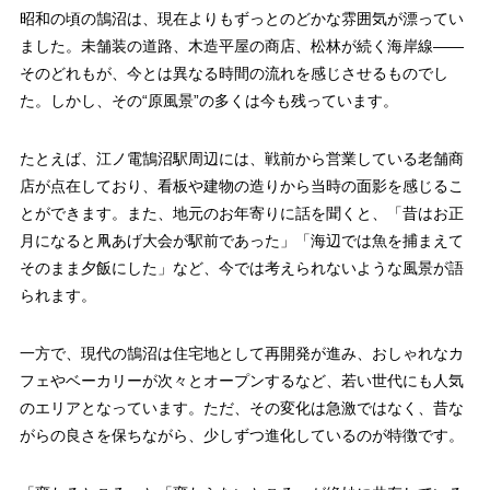
昭和の頃の鵠沼は、現在よりもずっとのどかな雰囲気が漂ってい
ました。未舗装の道路、木造平屋の商店、松林が続く海岸線——
そのどれもが、今とは異なる時間の流れを感じさせるものでし
た。しかし、その“原風景”の多くは今も残っています。
たとえば、江ノ電鵠沼駅周辺には、戦前から営業している老舗商
店が点在しており、看板や建物の造りから当時の面影を感じるこ
とができます。また、地元のお年寄りに話を聞くと、「昔はお正
月になると凧あげ大会が駅前であった」「海辺では魚を捕まえて
そのまま夕飯にした」など、今では考えられないような風景が語
られます。
一方で、現代の鵠沼は住宅地として再開発が進み、おしゃれなカ
フェやベーカリーが次々とオープンするなど、若い世代にも人気
のエリアとなっています。ただ、その変化は急激ではなく、昔な
がらの良さを保ちながら、少しずつ進化しているのが特徴です。