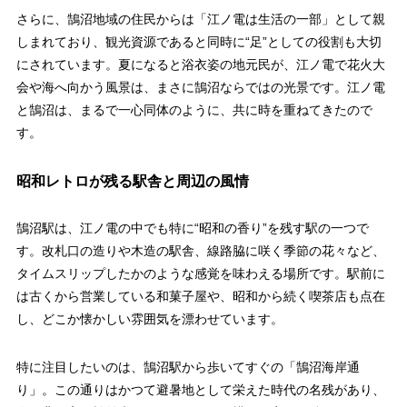
さらに、鵠沼地域の住民からは「江ノ電は生活の一部」として親
しまれており、観光資源であると同時に“足”としての役割も大切
にされています。夏になると浴衣姿の地元民が、江ノ電で花火大
会や海へ向かう風景は、まさに鵠沼ならではの光景です。江ノ電
と鵠沼は、まるで一心同体のように、共に時を重ねてきたので
す。
昭和レトロが残る駅舎と周辺の風情
鵠沼駅は、江ノ電の中でも特に“昭和の香り”を残す駅の一つで
す。改札口の造りや木造の駅舎、線路脇に咲く季節の花々など、
タイムスリップしたかのような感覚を味わえる場所です。駅前に
は古くから営業している和菓子屋や、昭和から続く喫茶店も点在
し、どこか懐かしい雰囲気を漂わせています。
特に注目したいのは、鵠沼駅から歩いてすぐの「鵠沼海岸通
り」。この通りはかつて避暑地として栄えた時代の名残があり、