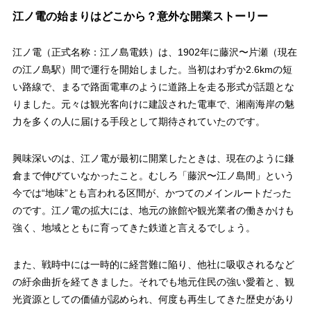
江ノ電の始まりはどこから？意外な開業ストーリー
江ノ電（正式名称：江ノ島電鉄）は、1902年に藤沢〜片瀬（現在
の江ノ島駅）間で運行を開始しました。当初はわずか2.6kmの短
い路線で、まるで路面電車のように道路上を走る形式が話題とな
りました。元々は観光客向けに建設された電車で、湘南海岸の魅
力を多くの人に届ける手段として期待されていたのです。
興味深いのは、江ノ電が最初に開業したときは、現在のように鎌
倉まで伸びていなかったこと。むしろ「藤沢〜江ノ島間」という
今では“地味”とも言われる区間が、かつてのメインルートだった
のです。江ノ電の拡大には、地元の旅館や観光業者の働きかけも
強く、地域とともに育ってきた鉄道と言えるでしょう。
また、戦時中には一時的に経営難に陥り、他社に吸収されるなど
の紆余曲折を経てきました。それでも地元住民の強い愛着と、観
光資源としての価値が認められ、何度も再生してきた歴史があり