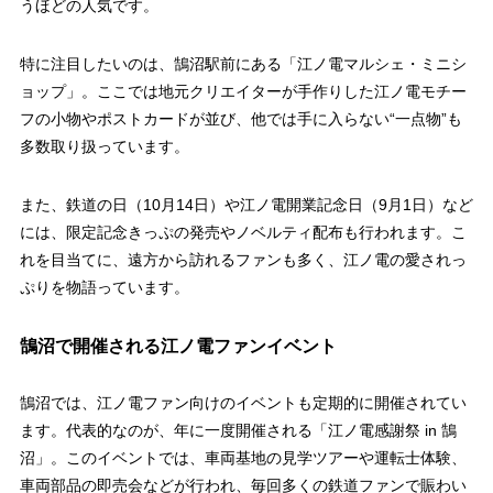
うほどの人気です。
特に注目したいのは、鵠沼駅前にある「江ノ電マルシェ・ミニシ
ョップ」。ここでは地元クリエイターが手作りした江ノ電モチー
フの小物やポストカードが並び、他では手に入らない“一点物”も
多数取り扱っています。
また、鉄道の日（10月14日）や江ノ電開業記念日（9月1日）など
には、限定記念きっぷの発売やノベルティ配布も行われます。こ
れを目当てに、遠方から訪れるファンも多く、江ノ電の愛されっ
ぷりを物語っています。
鵠沼で開催される江ノ電ファンイベント
鵠沼では、江ノ電ファン向けのイベントも定期的に開催されてい
ます。代表的なのが、年に一度開催される「江ノ電感謝祭 in 鵠
沼」。このイベントでは、車両基地の見学ツアーや運転士体験、
車両部品の即売会などが行われ、毎回多くの鉄道ファンで賑わい