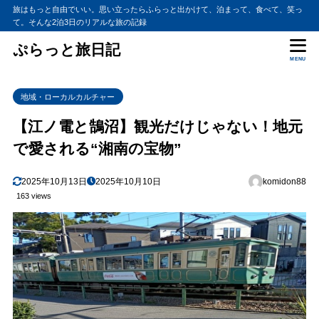
旅はもっと自由でいい。思い立ったらふらっと出かけて、泊まって、食べて、笑っ
て。そんな2泊3日のリアルな旅の記録
ぷらっと旅日記
MENU
地域・ローカルカルチャー
【江ノ電と鵠沼】観光だけじゃない！地元
で愛される“湘南の宝物”
2025年10月13日
2025年10月10日
komidon88
163 views