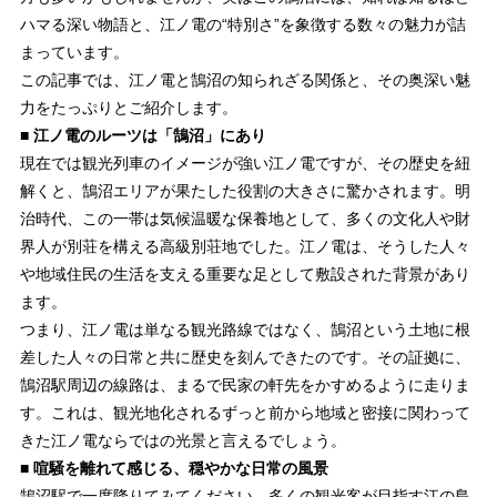
ハマる深い物語と、江ノ電の“特別さ”を象徴する数々の魅力が詰
まっています。
この記事では、江ノ電と鵠沼の知られざる関係と、その奥深い魅
力をたっぷりとご紹介します。
■ 江ノ電のルーツは「鵠沼」にあり
現在では観光列車のイメージが強い江ノ電ですが、その歴史を紐
解くと、鵠沼エリアが果たした役割の大きさに驚かされます。明
治時代、この一帯は気候温暖な保養地として、多くの文化人や財
界人が別荘を構える高級別荘地でした。江ノ電は、そうした人々
や地域住民の生活を支える重要な足として敷設された背景があり
ます。
つまり、江ノ電は単なる観光路線ではなく、鵠沼という土地に根
差した人々の日常と共に歴史を刻んできたのです。その証拠に、
鵠沼駅周辺の線路は、まるで民家の軒先をかすめるように走りま
す。これは、観光地化されるずっと前から地域と密接に関わって
きた江ノ電ならではの光景と言えるでしょう。
■ 喧騒を離れて感じる、穏やかな日常の風景
鵠沼駅で一度降りてみてください。多くの観光客が目指す江の島