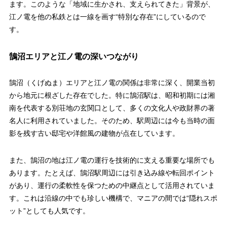
ます。このような「地域に生かされ、支えられてきた」背景が、
江ノ電を他の私鉄とは一線を画す“特別な存在”にしているので
す。
鵠沼エリアと江ノ電の深いつながり
鵠沼（くげぬま）エリアと江ノ電の関係は非常に深く、開業当初
から地元に根ざした存在でした。特に鵠沼駅は、昭和初期には湘
南を代表する別荘地の玄関口として、多くの文化人や政財界の著
名人に利用されていました。そのため、駅周辺には今も当時の面
影を残す古い邸宅や洋館風の建物が点在しています。
また、鵠沼の地は江ノ電の運行を技術的に支える重要な場所でも
あります。たとえば、鵠沼駅周辺には引き込み線や転回ポイント
があり、運行の柔軟性を保つための中継点として活用されていま
す。これは沿線の中でも珍しい機構で、マニアの間では“隠れスポ
ット”としても人気です。