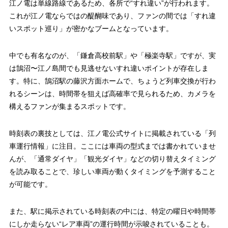
江ノ電は単線路線であるため、各所で“すれ違い”が行われます。
これが江ノ電ならではの醍醐味であり、ファンの間では「すれ違
いスポット巡り」が密かなブームとなっています。
中でも有名なのが、「鎌倉高校前駅」や「極楽寺駅」ですが、実
は鵠沼〜江ノ島間でも見逃せないすれ違いポイントが存在しま
す。特に、鵠沼駅の藤沢方面ホームで、ちょうど列車交換が行わ
れるシーンは、時間帯を狙えば高確率で見られるため、カメラを
構えるファンが集まるスポットです。
時刻表の裏技としては、江ノ電公式サイトに掲載されている「列
車運行情報」に注目。ここには車両の型式までは書かれていませ
んが、「通常ダイヤ」「観光ダイヤ」などの切り替えタイミング
を読み取ることで、珍しい車両が動くタイミングを予測すること
が可能です。
また、駅に掲示されている時刻表の中には、特定の曜日や時間帯
にしか走らない“レア車両”の運行時間が示唆されていることも。