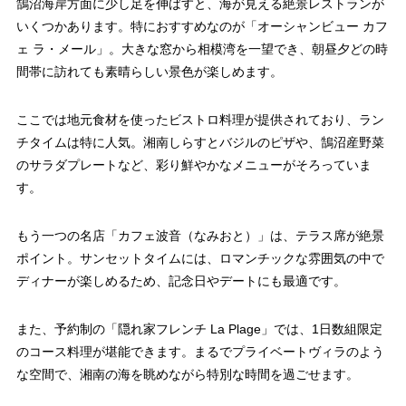
鵠沼海岸方面に少し足を伸ばすと、海が見える絶景レストランが
いくつかあります。特におすすめなのが「オーシャンビュー カフ
ェ ラ・メール」。大きな窓から相模湾を一望でき、朝昼夕どの時
間帯に訪れても素晴らしい景色が楽しめます。
ここでは地元食材を使ったビストロ料理が提供されており、ラン
チタイムは特に人気。湘南しらすとバジルのピザや、鵠沼産野菜
のサラダプレートなど、彩り鮮やかなメニューがそろっていま
す。
もう一つの名店「カフェ波音（なみおと）」は、テラス席が絶景
ポイント。サンセットタイムには、ロマンチックな雰囲気の中で
ディナーが楽しめるため、記念日やデートにも最適です。
また、予約制の「隠れ家フレンチ La Plage」では、1日数組限定
のコース料理が堪能できます。まるでプライベートヴィラのよう
な空間で、湘南の海を眺めながら特別な時間を過ごせます。