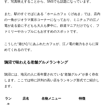
す。写真映えすることから、SNSでも話題になっています。
また、駅のすぐそばにある「ホームカフェ くげぬま」では、店内
の一角がジオラマ展示コーナーになっており、ミニチュアの江ノ
電が走る姿に子どもも大人も夢中に。鉄道マニアだけでなく、フ
ァミリーやカップルにもおすすめのスポットです。
こうした“遊び心”にあふれたカフェが、江ノ電の魅力をさらに深
めてくれるのです。
鵠沼で味わえる老舗グルメランキング
鵠沼には、地元の人に長年愛されている“老舗グルメ”が多く存在
します。ここでは特に評判の高い店をランキング形式でご紹介し
ます。
ラン
店名
名物メニュー
特徴
ク