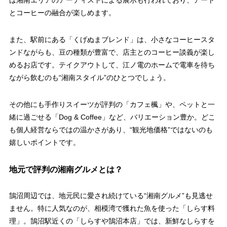
は湘南エリアのアーティストによる展示も行われており、アート
とコーヒーの融合が楽しめます。
また、駅前にある「くげぬまブレンド」は、小さなコーヒースタ
ンドながらも、豆の種類が豊富で、店主とのコーヒー談義が楽し
めるお店です。テイクアウトして、江ノ電のホームで電車を待ち
ながら飲むのも“湘南スタイル”のひとつでしょう。
その他にも手作りスイーツが評判の「カフェ楓」や、ペットと一
緒に過ごせる「Dog & Coffee」など、バリエーション豊か。どこ
も個人経営ならではの温かさがあり、“観光地価格”ではないのも
嬉しいポイントです。
地元で評判の湘南グルメとは？
鵠沼周辺では、地元民に愛され続けている“湘南グルメ”も見逃せ
ません。特に人気なのが、相模湾で獲れた魚を使った「しらす料
理」。鵠沼駅近くの「しらすや鵠沼本店」では、新鮮なしらすを