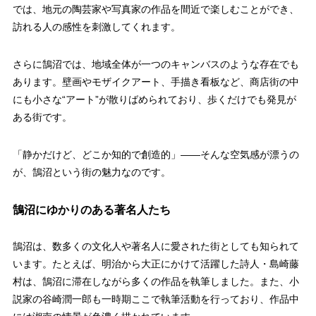
では、地元の陶芸家や写真家の作品を間近で楽しむことができ、
訪れる人の感性を刺激してくれます。
さらに鵠沼では、地域全体が一つのキャンバスのような存在でも
あります。壁画やモザイクアート、手描き看板など、商店街の中
にも小さな“アート”が散りばめられており、歩くだけでも発見が
ある街です。
「静かだけど、どこか知的で創造的」——そんな空気感が漂うの
が、鵠沼という街の魅力なのです。
鵠沼にゆかりのある著名人たち
鵠沼は、数多くの文化人や著名人に愛された街としても知られて
います。たとえば、明治から大正にかけて活躍した詩人・島崎藤
村は、鵠沼に滞在しながら多くの作品を執筆しました。また、小
説家の谷崎潤一郎も一時期ここで執筆活動を行っており、作品中