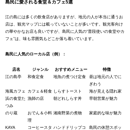
島民に愛される食堂＆カフェ5選
江の島には多くの飲食店がありますが、地元の人が本当に通うお
店は、観光マップには載っていないことが多いです。観光客向け
の華やかなお店も良いですが、島民に人気の“普段使いの食堂やカ
フェ”は、味も雰囲気もどこか落ち着いています。
島民に人気のローカル店（例）：
店名
ジャンル
おすすめメニュー
特徴
江の島亭
和食定食
地魚の煮つけ定食
昼は地元の人でに
ぎわう
海風カフェ
カフェ＆軽食
しらすトースト
海が見える隠れ家
浜の食堂た
漁師の店
朝どれしらす丼
早朝営業が魅力
つみ
のり蔵
おでん＆小料
湘南野菜の煮物
家庭的な味が魅力
理
KAYA
コーヒースタ
ハンドドリップコ
島民の休憩スポッ