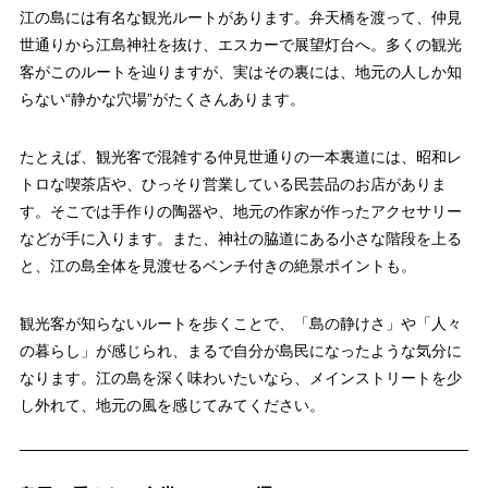
江の島には有名な観光ルートがあります。弁天橋を渡って、仲見
世通りから江島神社を抜け、エスカーで展望灯台へ。多くの観光
客がこのルートを辿りますが、実はその裏には、地元の人しか知
らない“静かな穴場”がたくさんあります。
たとえば、観光客で混雑する仲見世通りの一本裏道には、昭和レ
トロな喫茶店や、ひっそり営業している民芸品のお店がありま
す。そこでは手作りの陶器や、地元の作家が作ったアクセサリー
などが手に入ります。また、神社の脇道にある小さな階段を上る
と、江の島全体を見渡せるベンチ付きの絶景ポイントも。
観光客が知らないルートを歩くことで、「島の静けさ」や「人々
の暮らし」が感じられ、まるで自分が島民になったような気分に
なります。江の島を深く味わいたいなら、メインストリートを少
し外れて、地元の風を感じてみてください。