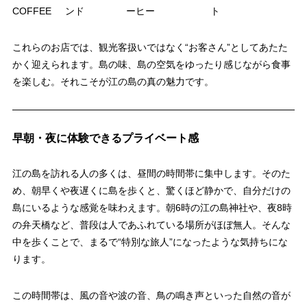
COFFEE
ンド
ーヒー
ト
これらのお店では、観光客扱いではなく“お客さん”としてあたた
かく迎えられます。島の味、島の空気をゆったり感じながら食事
を楽しむ。それこそが江の島の真の魅力です。
早朝・夜に体験できるプライベート感
江の島を訪れる人の多くは、昼間の時間帯に集中します。そのた
め、朝早くや夜遅くに島を歩くと、驚くほど静かで、自分だけの
島にいるような感覚を味わえます。朝6時の江の島神社や、夜8時
の弁天橋など、普段は人であふれている場所がほぼ無人。そんな
中を歩くことで、まるで“特別な旅人”になったような気持ちにな
ります。
この時間帯は、風の音や波の音、鳥の鳴き声といった自然の音が