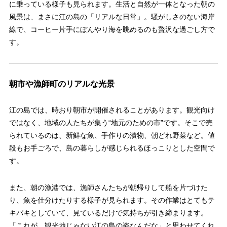
に乗っている様子も見られます。生活と自然が一体となった朝の
風景は、まさに江の島の「リアルな日常」。騒がしさのない海岸
線で、コーヒー片手にぼんやり海を眺めるのも贅沢な過ごし方で
す。
朝市や漁師町のリアルな光景
江の島では、時おり朝市が開催されることがあります。観光向け
ではなく、地域の人たちが集う“地元のための市”です。そこで売
られているのは、新鮮な魚、手作りの漬物、朝どれ野菜など。値
段もお手ごろで、島の暮らしが感じられるほっこりとした空間で
す。
また、朝の漁港では、漁師さんたちが朝帰りして船を片づけた
り、魚を仕分けたりする様子が見られます。その作業はとてもテ
キパキとしていて、見ているだけで気持ちが引き締まります。
「これが、観光地じゃない江の島の姿なんだな」と思わせてくれ