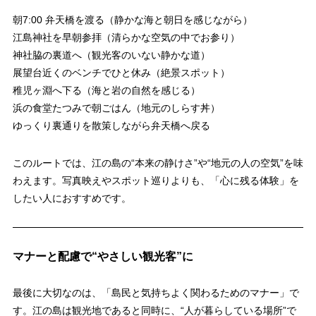
朝7:00 弁天橋を渡る（静かな海と朝日を感じながら）
江島神社を早朝参拝（清らかな空気の中でお参り）
神社脇の裏道へ（観光客のいない静かな道）
展望台近くのベンチでひと休み（絶景スポット）
稚児ヶ淵へ下る（海と岩の自然を感じる）
浜の食堂たつみで朝ごはん（地元のしらす丼）
ゆっくり裏通りを散策しながら弁天橋へ戻る
このルートでは、江の島の“本来の静けさ”や“地元の人の空気”を味
わえます。写真映えやスポット巡りよりも、「心に残る体験」を
したい人におすすめです。
マナーと配慮で“やさしい観光客”に
最後に大切なのは、「島民と気持ちよく関わるためのマナー」で
す。江の島は観光地であると同時に、“人が暮らしている場所”で