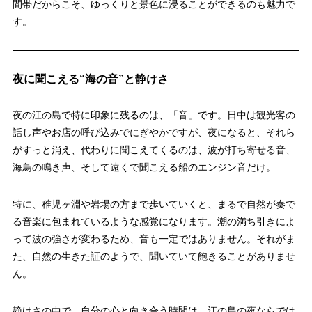
間帯だからこそ、ゆっくりと景色に浸ることができるのも魅力で
す。
夜に聞こえる“海の音”と静けさ
夜の江の島で特に印象に残るのは、「音」です。日中は観光客の
話し声やお店の呼び込みでにぎやかですが、夜になると、それら
がすっと消え、代わりに聞こえてくるのは、波が打ち寄せる音、
海鳥の鳴き声、そして遠くで聞こえる船のエンジン音だけ。
特に、稚児ヶ淵や岩場の方まで歩いていくと、まるで自然が奏で
る音楽に包まれているような感覚になります。潮の満ち引きによ
って波の強さが変わるため、音も一定ではありません。それがま
た、自然の生きた証のようで、聞いていて飽きることがありませ
ん。
静けさの中で、自分の心と向き合う時間は、江の島の夜ならでは