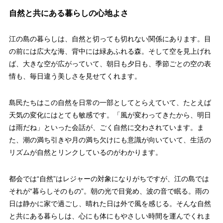
自然と共にある暮らしの心地よさ
江の島の暮らしは、自然と切っても切れない関係にあります。目
の前には広大な海、背中には緑あふれる森。そして空を見上げれ
ば、大きな空が広がっていて、朝日も夕日も、季節ごとの空の表
情も、毎日違う美しさを見せてくれます。
島民たちはこの自然を日常の一部としてとらえていて、たとえば
天気の変化にはとても敏感です。「風が変わってきたから、明日
は雨だね」といった会話が、ごく自然に交わされています。ま
た、潮の満ち引きや月の満ち欠けにも意識が向いていて、生活の
リズムが自然とリンクしているのがわかります。
都会では“自然”はレジャーの対象になりがちですが、江の島では
それが“暮らしそのもの”。朝の光で目覚め、波の音で眠る。雨の
日は静かに家で過ごし、晴れた日は外で風を感じる。そんな自然
と共にある暮らしは、心にも体にもやさしい時間を運んでくれま