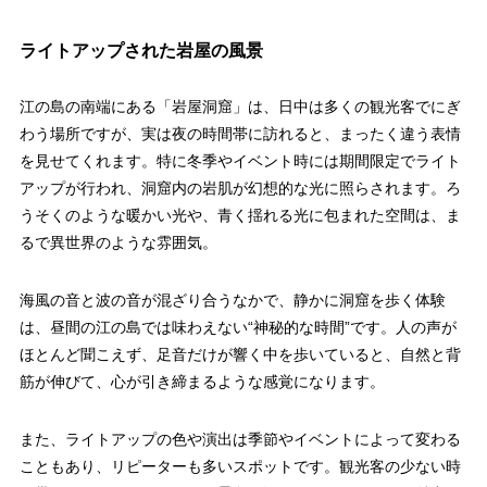
ライトアップされた岩屋の風景
江の島の南端にある「岩屋洞窟」は、日中は多くの観光客でにぎ
わう場所ですが、実は夜の時間帯に訪れると、まったく違う表情
を見せてくれます。特に冬季やイベント時には期間限定でライト
アップが行われ、洞窟内の岩肌が幻想的な光に照らされます。ろ
うそくのような暖かい光や、青く揺れる光に包まれた空間は、ま
るで異世界のような雰囲気。
海風の音と波の音が混ざり合うなかで、静かに洞窟を歩く体験
は、昼間の江の島では味わえない“神秘的な時間”です。人の声が
ほとんど聞こえず、足音だけが響く中を歩いていると、自然と背
筋が伸びて、心が引き締まるような感覚になります。
また、ライトアップの色や演出は季節やイベントによって変わる
こともあり、リピーターも多いスポットです。観光客の少ない時