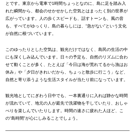
とです。東京から電車で1時間ちょっとなのに、島に足を踏み入
れた瞬間から、都会のせかせかした空気とはまったく別の世界が
広がっています。人の歩くスピードも、話すトーンも、風の音
も、すべてがゆっくり。島の暮らしには、“急がない”という文化
が自然に根づいています。
このゆったりとした空気は、観光だけではなく、島民の生活の中
にも深くしみ込んでいます。日々の予定も、自然のリズムに合わ
せて動くことが多く、たとえば「今日は海が荒れてるから漁はお
休み」や「夕日がきれいだから、ちょっと散歩に行こう」など、
自然と寄り添うような生活スタイルが当たり前になっています。
観光地としてにぎわう日中でも、一本裏通りに入れば静かな時間
が流れていて、地元の人が庭先で洗濯物を干していたり、おしゃ
べりを楽しんでいたりします。時間の速さに疲れた人ほど、こ
の“島時間”が心にしみることでしょう。