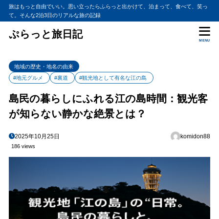
旅はもっと自由でいい。思い立ったらふらっと出かけて、泊まって、食べて、笑っ
て。そんな2泊3日のリアルな旅の記録
ぷらっと旅日記
MENU
地域の歴史・地名の由来
#地元グルメ
#裏道
#観光地として有名な江の島
島民の暮らしにふれる江の島時間：観光客
が知らない静かな絶景とは？
2025年10月25日
komidon88
186 views