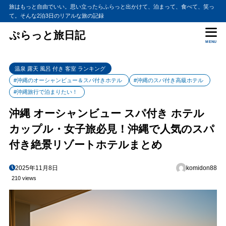
旅はもっと自由でいい。思い立ったらふらっと出かけて、泊まって、食べて、笑っ
て。そんな2泊3日のリアルな旅の記録
ぷらっと旅日記
MENU
温泉 露天 風呂 付き 客室 ランキング
#沖縄のオーシャンビュー＆スパ付きホテル
#沖縄のスパ付き高級ホテル
#沖縄旅行で泊まりたい！
沖縄 オーシャンビュー スパ付き ホテル
カップル・女子旅必見！沖縄で人気のスパ
付き絶景リゾートホテルまとめ
2025年11月8日
komidon88
210 views