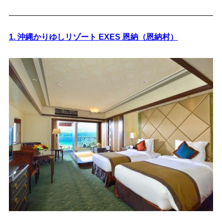
1. 沖縄かりゆしリゾート EXES 恩納（恩納村）