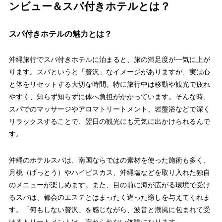
ンビュー＆スパ付きホテルとは？
スパ付きホテルの魅力とは？
沖縄旅行でスパ付きホテルに泊まると、旅の満足度が一気に上が
ります。スパというと「贅沢」なイメージがありますが、実は心
と体をリセットする大切な時間。特に旅行中は移動や観光で疲れ
やすく、知らず知らずに体へ負担がかかっています。そんな時、
スパでのマッサージやアロマトリートメント、岩盤浴などで深く
リラックスすることで、翌日の観光にも元気に出かけられるんで
す。
沖縄のホテルスパは、南国ならではの素材を使った施術も多く、
月桃（げっとう）やハイビスカス、沖縄塩などを取り入れた独自
のメニューが楽しめます。また、目の前に海が広がる環境で受け
るスパは、都会のエステとはまったく違った癒しを与えてくれま
す。「何もしない贅沢」を感じながら、波音と潮風に包まれて受
けるトリートメントは、忘れられない体験になります。