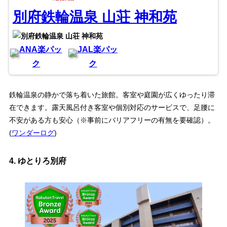
別府鉄輪温泉 山荘 神和苑
ANA楽パッ
JAL楽パッ
ク
ク
鉄輪温泉の静かで落ち着いた旅館。客室や庭園が広くゆったり滞
在できます。露天風呂付き客室や個別対応のサービスで、足腰に
不安がある方も安心（※事前にバリアフリーの有無を要確認）。
(
ワンダーログ
)
4.
ゆとりろ別府