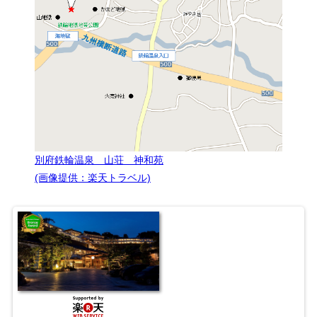
別府鉄輪温泉 山荘 神和苑
(画像提供：楽天トラベル)