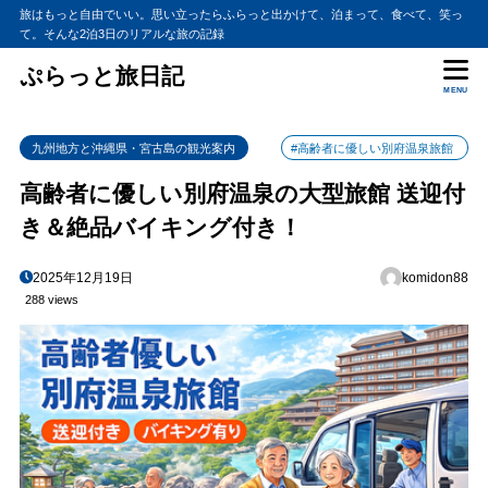
旅はもっと自由でいい。思い立ったらふらっと出かけて、泊まって、食べて、笑っ
て。そんな2泊3日のリアルな旅の記録
ぷらっと旅日記
MENU
九州地方と沖縄県・宮古島の観光案内
#高齢者に優しい別府温泉旅館
高齢者に優しい別府温泉の大型旅館 送迎付
き＆絶品バイキング付き！
2025年12月19日
komidon88
288 views