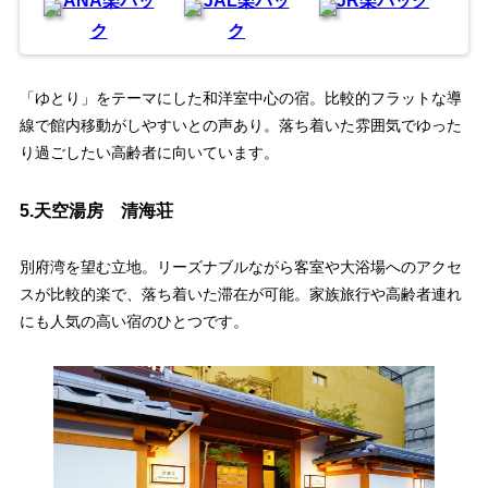
ANA楽パッ
JAL楽パッ
JR楽パック
ク
ク
「ゆとり」をテーマにした和洋室中心の宿。比較的フラットな導
線で館内移動がしやすいとの声あり。落ち着いた雰囲気でゆった
り過ごしたい高齢者に向いています。
5.天空湯房 清海荘
別府湾を望む立地。リーズナブルながら客室や大浴場へのアクセ
スが比較的楽で、落ち着いた滞在が可能。家族旅行や高齢者連れ
にも人気の高い宿のひとつです。