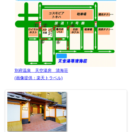
別府温泉 天空湯房 清海荘
(画像提供：楽天トラベル)