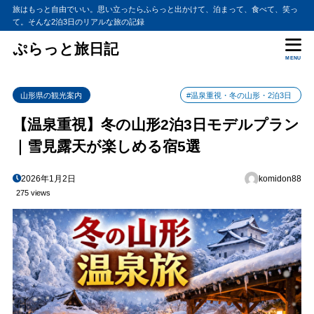
旅はもっと自由でいい。思い立ったらふらっと出かけて、泊まって、食べて、笑っ
て。そんな2泊3日のリアルな旅の記録
ぷらっと旅日記
MENU
山形県の観光案内
#温泉重視・冬の山形・2泊3日
【温泉重視】冬の山形2泊3日モデルプラン
｜雪見露天が楽しめる宿5選
2026年1月2日
komidon88
275 views