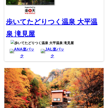
歩いてたどりつく温泉 大平温
泉 滝見屋
ANA楽パッ
JAL楽パッ
ク
ク