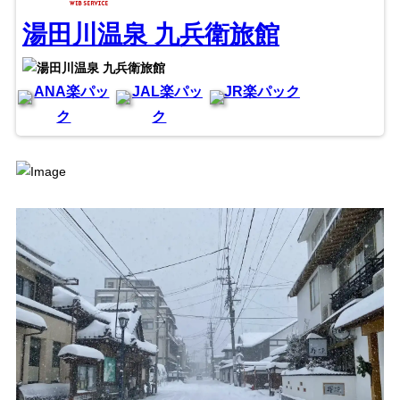
湯田川温泉 九兵衛旅館
ANA楽パッ
JAL楽パッ
JR楽パック
ク
ク