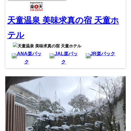
天童温泉 美味求真の宿 天童ホ
テル
ANA楽パッ
JAL楽パッ
JR楽パック
ク
ク