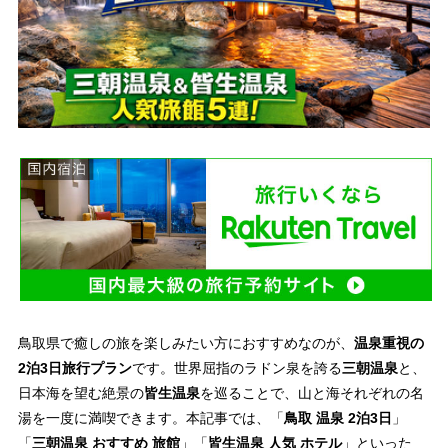
鳥取県で癒しの旅を楽しみたい方におすすめなのが、
温泉重視の
2泊3日旅行プラン
です。世界屈指のラドン泉を誇る
三朝温泉
と、
日本海を望む絶景の
皆生温泉
を巡ることで、山と海それぞれの名
湯を一度に満喫できます。本記事では、「
鳥取 温泉 2泊3日
」
「
三朝温泉 おすすめ 旅館
」「
皆生温泉 人気 ホテル
」といった