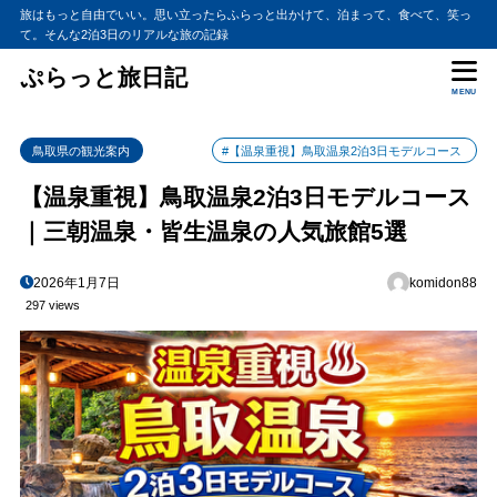
旅はもっと自由でいい。思い立ったらふらっと出かけて、泊まって、食べて、笑っ
て。そんな2泊3日のリアルな旅の記録
ぷらっと旅日記
MENU
鳥取県の観光案内
#【温泉重視】鳥取温泉2泊3日モデルコース
【温泉重視】鳥取温泉2泊3日モデルコース
｜三朝温泉・皆生温泉の人気旅館5選
2026年1月7日
komidon88
297 views