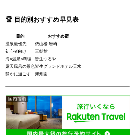
🏆 目的別おすすめ早見表
目的
おすすめ宿
温泉最優先
依山楼 岩崎
初心者向け
三朝館
海×温泉×料理
皆生つるや
露天風呂の景色
皆生グランドホテル天水
静かに過ごす
海潮園