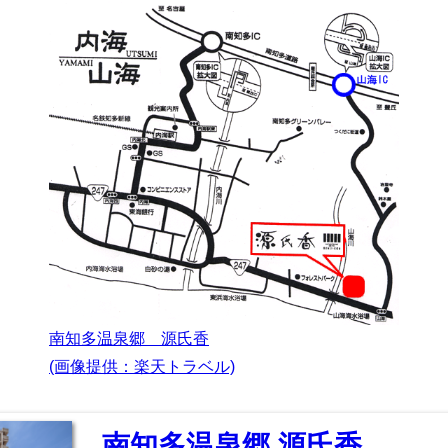
南知多温泉郷 源氏香
(画像提供：楽天トラベル)
南知多温泉郷 源氏香