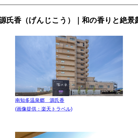
内海】源氏香（げんじこう）｜和の香りと絶景
南知多温泉郷 源氏香
(画像提供：楽天トラベル)