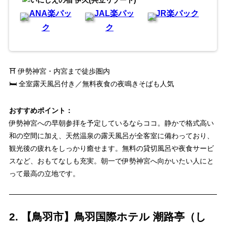
ANA楽パッ
JAL楽パッ
JR楽パック
ク
ク
⛩ 伊勢神宮・内宮まで徒歩圏内
🛏 全室露天風呂付き／無料夜食の夜鳴きそばも人気
おすすめポイント：
伊勢神宮への早朝参拝を予定しているならココ。静かで格式高い
和の空間に加え、天然温泉の露天風呂が全客室に備わっており、
観光後の疲れをしっかり癒せます。無料の貸切風呂や夜食サービ
スなど、おもてなしも充実。朝一で伊勢神宮へ向かいたい人にと
って最高の立地です。
2. 【鳥羽市】鳥羽国際ホテル 潮路亭（し