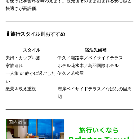
を使った和会席を味わえます。観光後そのまま泊まれる安心感と
快適さが高評価。
🧳旅行スタイル別おすすめ
スタイル
宿泊先候補
夫婦・カップル旅
伊久／潮路亭／ベイサイドテラス
家族連れ
ホテル花水木／鳥羽国際ホテル
一人旅 or 静かに過ごした
伊久／若松屋
い
絶景＆映え重視
志摩ベイサイドテラス／なばなの里周
辺