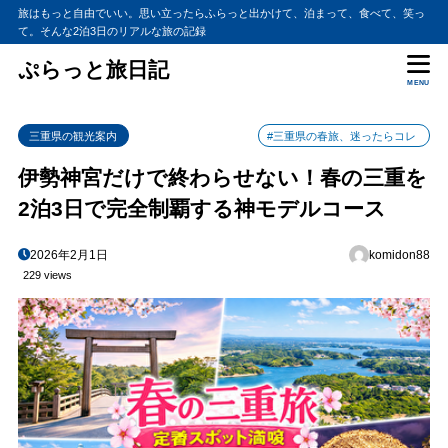
旅はもっと自由でいい。思い立ったらふらっと出かけて、泊まって、食べて、笑っ
て。そんな2泊3日のリアルな旅の記録
ぷらっと旅日記
MENU
三重県の観光案内
#三重県の春旅、迷ったらコレ
伊勢神宮だけで終わらせない！春の三重を
2泊3日で完全制覇する神モデルコース
2026年2月1日
komidon88
229 views