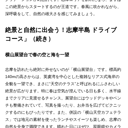
この絶景からスタートするのが王道です。春風に吹かれながら、
深呼吸をして、自然の雄大さを感じてみましょう。
絶景と自然に出会う！志摩半島 ドライブ
コース」（続き）
横山展望台で春の空と海を一望
志摩を訪れたら絶対に外せないのが「横山展望台」です。標高約
140mの高さからは、英虞湾を中心とした複雑なリアス式海岸の
全貌を一望でき、まさに“天空のテラス”と呼ばれるにふさわしい
絶景が広がります。特に春は空気が澄んでいる日も多く、水平線
までクリアに見渡せるチャンス。展望台にはウッドデッキやベン
チも整備されていて、写真を撮ったり、お弁当を広げてピクニッ
クするのにもぴったりです。また、併設の「横山天空カフェテラ
ス」では地元の素材を使ったランチやスイーツも楽しめ、志摩の
自然を全身で満喫できます。晴れた日にはぜひ、双眼鏡やカメラ