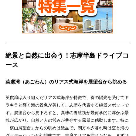
絶景と自然に出会う！志摩半島ドライブコ
ース
英虞湾（あごわん）のリアス式海岸を展望台から眺める
英虞湾は入り組んだリアス式海岸が特徴で、春の陽光を受けてキ
ラキラと輝く海の景色が美しく、志摩を代表する絶景スポットで
す。展望台から見下ろすと、真珠の養殖筏が幾何学的に浮かぶ景
観が広がり、自然と人の営みが共存する風景に感動します。特に
「横山展望台」からの眺めは絶品で、朝方や夕暮れ時は空と海の
グラデーションが幻想的です。志摩エリアを訪れたなら、まずは