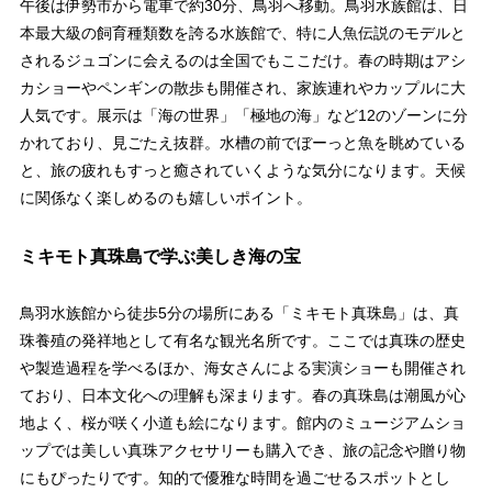
午後は伊勢市から電車で約30分、鳥羽へ移動。鳥羽水族館は、日
本最大級の飼育種類数を誇る水族館で、特に人魚伝説のモデルと
されるジュゴンに会えるのは全国でもここだけ。春の時期はアシ
カショーやペンギンの散歩も開催され、家族連れやカップルに大
人気です。展示は「海の世界」「極地の海」など12のゾーンに分
かれており、見ごたえ抜群。水槽の前でぼーっと魚を眺めている
と、旅の疲れもすっと癒されていくような気分になります。天候
に関係なく楽しめるのも嬉しいポイント。
ミキモト真珠島で学ぶ美しき海の宝
鳥羽水族館から徒歩5分の場所にある「ミキモト真珠島」は、真
珠養殖の発祥地として有名な観光名所です。ここでは真珠の歴史
や製造過程を学べるほか、海女さんによる実演ショーも開催され
ており、日本文化への理解も深まります。春の真珠島は潮風が心
地よく、桜が咲く小道も絵になります。館内のミュージアムショ
ップでは美しい真珠アクセサリーも購入でき、旅の記念や贈り物
にもぴったりです。知的で優雅な時間を過ごせるスポットとし