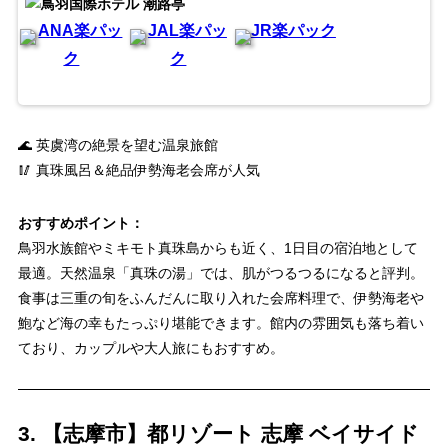
ANA楽パッ
JAL楽パッ
JR楽パック
ク
ク
🌊 英虞湾の絶景を望む温泉旅館
🥢 真珠風呂＆絶品伊勢海老会席が人気
おすすめポイント：
鳥羽水族館やミキモト真珠島からも近く、1日目の宿泊地として
最適。天然温泉「真珠の湯」では、肌がつるつるになると評判。
食事は三重の旬をふんだんに取り入れた会席料理で、伊勢海老や
鮑など海の幸もたっぷり堪能できます。館内の雰囲気も落ち着い
ており、カップルや大人旅にもおすすめ。
3. 【志摩市】都リゾート 志摩 ベイサイド