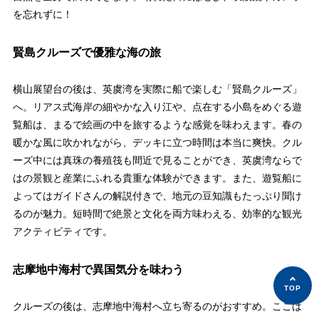
を忘れずに！
賢島クルーズで優雅な海の旅
横山展望台の後は、英虞湾を実際に船で楽しむ「賢島クルーズ」
へ。リアス式海岸の細やかな入り江や、点在する小島をめぐる遊
覧船は、まるで絵画の中を旅するような感覚を味わえます。春の
暖かな風に吹かれながら、デッキに立つ時間は本当に爽快。クル
ーズ中には真珠の養殖筏も間近で見ることができ、英虞湾ならで
はの景観と産業にふれる貴重な体験ができます。また、遊覧船に
よってはガイドさんの解説付きで、地元の豆知識もたっぷり聞け
るのが魅力。短時間で絶景と文化を両方味わえる、効率的な観光
アクティビティです。
志摩地中海村で異国気分を味わう
クルーズの後は、志摩地中海村へ立ち寄るのがおすすめ。ここは