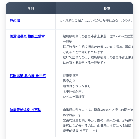
名前
特徴
泡の湯
まず最初にご紹介したいのが山形県にある「泡の湯」で
微温湯温泉 旅館二階堂
福島県福島市の吾妻小富士東麓、標高920mに位置す
一軒宿
江戸時代から続く源泉かけ流しのぬる湯は、眼病や皮
があることで知られています
続いて訪れたのは、福島県福島市の吾妻小富士東麓、標
に位置する歴史ある一軒宿です
広田温泉 奥の湯 湯元館
駐車場無料
温泉あり
朝食付きプランあり
食事評価が高い
レビュー高評価
健康天然温泉 八百坊
山形県山形市にある、源泉100%かけ流しの湯が楽し
温泉施設です
豊富な湯量と弱アルカリ性の「美人の湯」が特徴です
最後にご紹介するのは、山形県山形市にある日帰り温
康天然温泉 八百坊」です