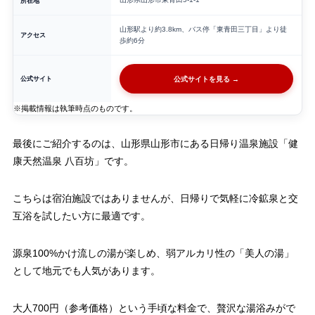
所在地
山形駅より約3.8km、バス停「東青田三丁目」より徒
アクセス
歩約6分
公式サイト
公式サイトを見る →
※掲載情報は執筆時点のものです。
最後にご紹介するのは、山形県山形市にある日帰り温泉施設「健
康天然温泉 八百坊」です。
こちらは宿泊施設ではありませんが、日帰りで気軽に冷鉱泉と交
互浴を試したい方に最適です。
源泉100%かけ流しの湯が楽しめ、弱アルカリ性の「美人の湯」
として地元でも人気があります。
大人700円（参考価格）という手頃な料金で、贅沢な湯浴みがで