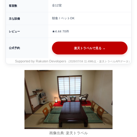
全12室
客室数
朝食 / ペットOK
主な設備
レビュー
★4.44
70件
公式予約
楽天トラベルで見る →
Supported by Rakuten Developers
（2026/07/04 11:49時点・楽天トラベルAPIデータ）
画像出典: 楽天トラベル