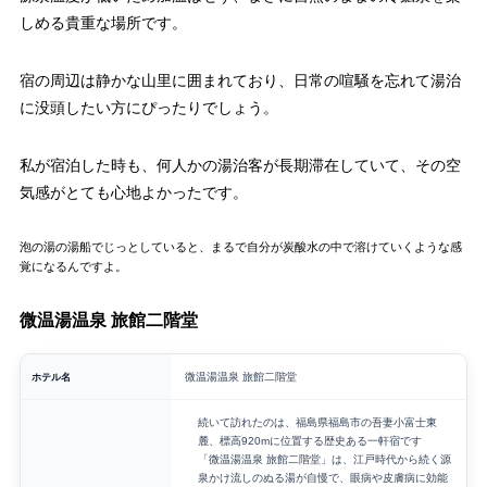
しめる貴重な場所です。
宿の周辺は静かな山里に囲まれており、日常の喧騒を忘れて湯治
に没頭したい方にぴったりでしょう。
私が宿泊した時も、何人かの湯治客が長期滞在していて、その空
気感がとても心地よかったです。
泡の湯の湯船でじっとしていると、まるで自分が炭酸水の中で溶けていくような感
覚になるんですよ。
微温湯温泉 旅館二階堂
ホテル名
微温湯温泉 旅館二階堂
続いて訪れたのは、福島県福島市の吾妻小富士東
麓、標高920mに位置する歴史ある一軒宿です
「微温湯温泉 旅館二階堂」は、江戸時代から続く源
泉かけ流しのぬる湯が自慢で、眼病や皮膚病に効能