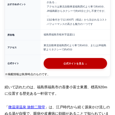
がある…
おすすめポイント
アクセスは東北自動車道福島西ICより車で約40分、
JR福島駅からタクシーで約45分と少し不便ですが、
…
1泊2食付きで12,800円（税込）から泊まれるコスト
パフォーマンスの高さも魅力の一つです
福島県福島市桜本字温湯11
所在地
東北自動車道福島西ICより車で約40分、またはJR福島
アクセス
駅よりタクシーで約45分
公式サイト
公式サイトを見る →
※掲載情報は執筆時点のものです。
続いて訪れたのは、福島県福島市の吾妻小富士東麓、標高920m
に位置する歴史ある一軒宿です。
「
微温湯温泉 旅館二階堂
」は、江戸時代から続く源泉かけ流しの
ぬる湯が自慢で、眼病や皮膚病に効能があることで知られていま