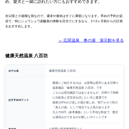
め、愛犬と一緒に訪れたい方にもおすすめできます。
全12室と小規模な宿なので、週末や連休はすぐに満室になります。早めの予約が必
須で、特にシュワシュワ炭酸泉の体験を目当てにするなら、1〜2ヶ月前からの計画
をおすすめします。
→ 広田温泉 奥の湯 湯元館を見る
健康天然温泉 八百坊
ホテル名
健康天然温泉 八百坊
最後にご紹介するのは、山形県山形市にある日帰り
温泉施設「健康天然温泉 八百坊」です
こちらは宿泊施設ではありませんが、日帰りで気軽
に冷鉱泉と交互浴を試したい方に最適です
おすすめポイント
源泉100%かけ流しの湯が楽しめ、弱アルカリ性の
「美人の湯」として地元でも人気があります
大人700円（参考価格）という手頃な料金で、贅沢
な湯浴みができるのが嬉しいポイントです
山形県山形市東青田5-1-1