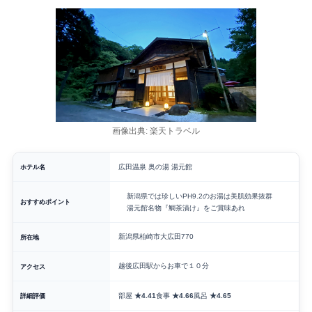
画像出典: 楽天トラベル
ホテル名
広田温泉 奥の湯 湯元館
新潟県では珍しいPH9.2のお湯は美肌効果抜群
おすすめポイント
湯元館名物『鯛茶漬け』をご賞味あれ
新潟県柏崎市大広田770
所在地
越後広田駅からお車で１０分
アクセス
詳細評価
部屋
★4.41
食事
★4.66
風呂
★4.65