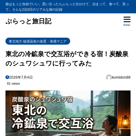
旅はもっと自由でいい。思い立ったらふらっと出かけて、泊まって、食べて、笑っ
て。そんな2泊3日のリアルな旅の記録
ぷらっと旅日記
MENU
東北地方 秘湯温泉の泉質・体感マニア
東北の冷鉱泉で交互浴ができる宿！炭酸泉
のシュワシュワに行ってみた
2026年7月4日
komidon88
81 views