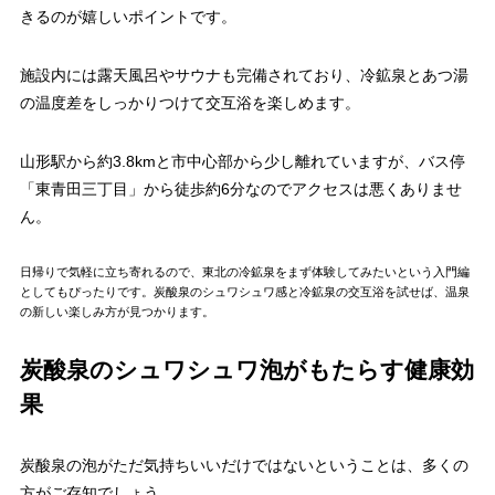
きるのが嬉しいポイントです。
施設内には露天風呂やサウナも完備されており、冷鉱泉とあつ湯
の温度差をしっかりつけて交互浴を楽しめます。
山形駅から約3.8kmと市中心部から少し離れていますが、バス停
「東青田三丁目」から徒歩約6分なのでアクセスは悪くありませ
ん。
日帰りで気軽に立ち寄れるので、東北の冷鉱泉をまず体験してみたいという入門編
としてもぴったりです。炭酸泉のシュワシュワ感と冷鉱泉の交互浴を試せば、温泉
の新しい楽しみ方が見つかります。
炭酸泉のシュワシュワ泡がもたらす健康効
果
炭酸泉の泡がただ気持ちいいだけではないということは、多くの
方がご存知でしょう。