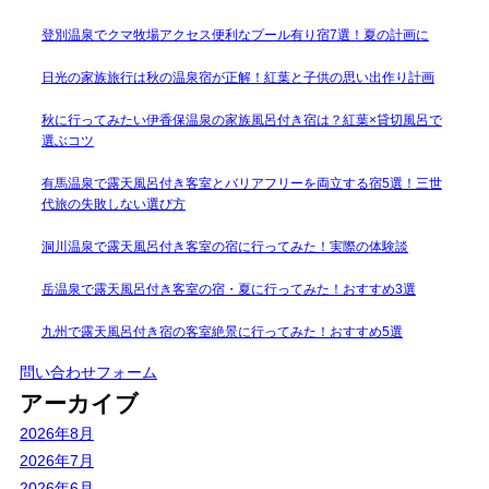
登別温泉でクマ牧場アクセス便利なプール有り宿7選！夏の計画に
日光の家族旅行は秋の温泉宿が正解！紅葉と子供の思い出作り計画
秋に行ってみたい伊香保温泉の家族風呂付き宿は？紅葉×貸切風呂で
選ぶコツ
有馬温泉で露天風呂付き客室とバリアフリーを両立する宿5選！三世
代旅の失敗しない選び方
洞川温泉で露天風呂付き客室の宿に行ってみた！実際の体験談
岳温泉で露天風呂付き客室の宿・夏に行ってみた！おすすめ3選
九州で露天風呂付き宿の客室絶景に行ってみた！おすすめ5選
問い合わせフォーム
アーカイブ
2026年8月
2026年7月
2026年6月