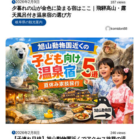
2026年2月9日
187 views
夕暮れの山が金色に染まる宿はここ｜飛騨高山・露
天風呂付き温泉宿の選び方
岐阜県の観光案内
komidon88
2026年2月8日
246 views
【子連れ目線】旭山動物園近くでアクセス抜群の温