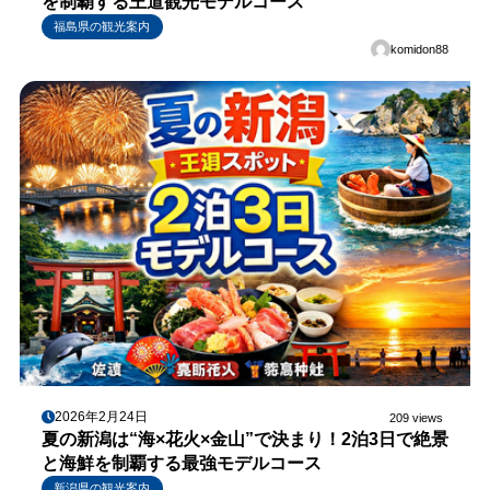
を制覇する王道観光モデルコース
福島県の観光案内
komidon88
2026年2月24日
209 views
夏の新潟は“海×花火×金山”で決まり！2泊3日で絶景
と海鮮を制覇する最強モデルコース
新潟県の観光案内