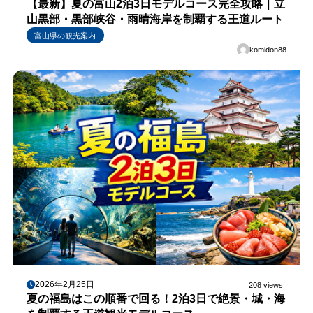
【最新】夏の富山2泊3日モデルコース完全攻略｜立
山黒部・黒部峡谷・雨晴海岸を制覇する王道ルート
富山県の観光案内
komidon88
2026年2月25日
208 views
夏の福島はこの順番で回る！2泊3日で絶景・城・海