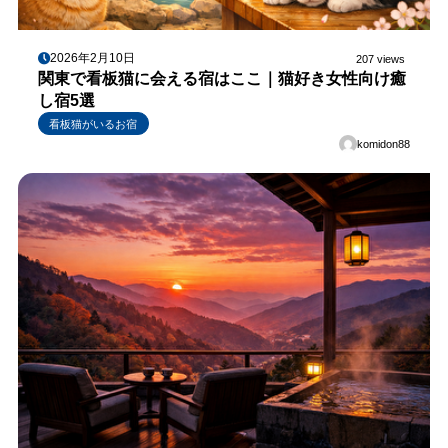
2026年2月10日
207 views
関東で看板猫に会える宿はここ｜猫好き女性向け癒
し宿5選
看板猫がいるお宿
komidon88