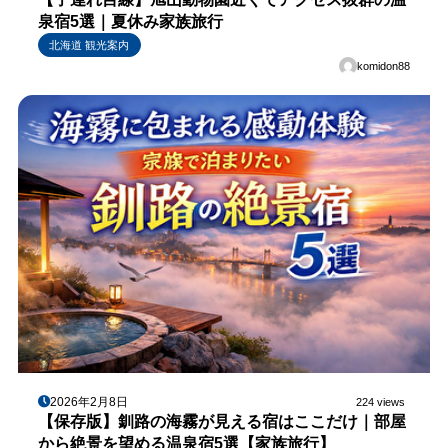
泉宿5選｜夏休み家族旅行
北海道 観光案内
komidon88
2026年2月8日
224 views
【保存版】釧路の海霧が見える宿はここだけ｜部屋
から絶景を望める温泉宿5選【家族旅行】