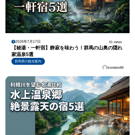
2026年7月17日
61 views
【秘湯・一軒宿】静寂を味わう！群馬の山奥の隠れ
家温泉5選
群馬県の観光案内
komidon88