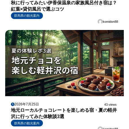
秋に行ってみたい伊香保温泉の家族風呂付き宿は？
紅葉×貸切風呂で選ぶコツ
群馬県の観光案内
komidon88
2026年7月25日
43 views
地元ローカルチョコレートを楽しめる宿・夏の軽井
沢に行ってみた体験談3選
群馬県の観光案内