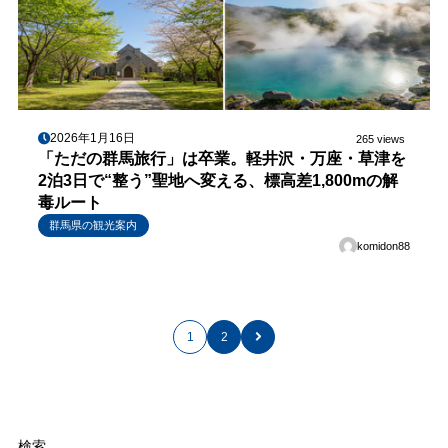
2026年1月16日
265 views
「ただの群馬旅行」は卒業。軽井沢・万座・草津を
2泊3日で“整う”聖地へ変える、標高差1,800mの解
毒ルート
群馬県の観光案内
komidon88
1
2
検索