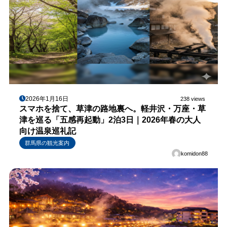
2026年1月16日
238 views
スマホを捨て、草津の路地裏へ。軽井沢・万座・草
津を巡る「五感再起動」2泊3日｜2026年春の大人
向け温泉巡礼記
群馬県の観光案内
komidon88