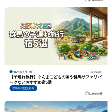
komidon88
2026年7月19日
64 views
【子連れ旅行】ぐんまこどもの国や群馬サファリパ
ークなどおすすめ宿5選
群馬県の観光案内
komidon88