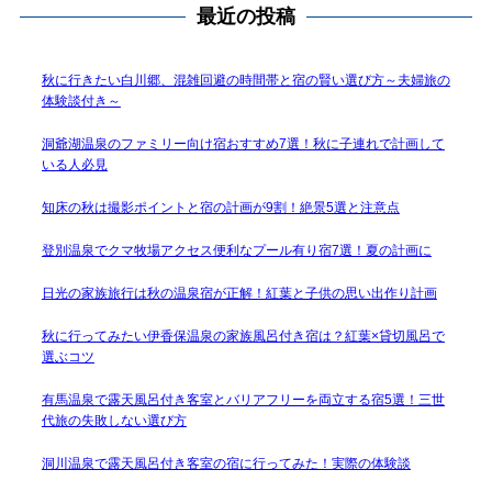
最近の投稿
秋に行きたい白川郷、混雑回避の時間帯と宿の賢い選び方～夫婦旅の
体験談付き～
洞爺湖温泉のファミリー向け宿おすすめ7選！秋に子連れで計画して
いる人必見
知床の秋は撮影ポイントと宿の計画が9割！絶景5選と注意点
登別温泉でクマ牧場アクセス便利なプール有り宿7選！夏の計画に
日光の家族旅行は秋の温泉宿が正解！紅葉と子供の思い出作り計画
秋に行ってみたい伊香保温泉の家族風呂付き宿は？紅葉×貸切風呂で
選ぶコツ
有馬温泉で露天風呂付き客室とバリアフリーを両立する宿5選！三世
代旅の失敗しない選び方
洞川温泉で露天風呂付き客室の宿に行ってみた！実際の体験談