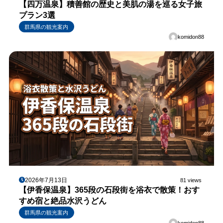
【四万温泉】積善館の歴史と美肌の湯を巡る女子旅
プラン3選
群馬県の観光案内
komidon88
2026年7月13日
81 views
【伊香保温泉】365段の石段街を浴衣で散策！おす
すめ宿と絶品水沢うどん
群馬県の観光案内
komidon88