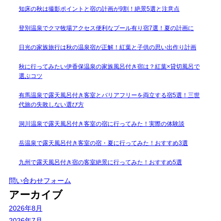
知床の秋は撮影ポイントと宿の計画が9割！絶景5選と注意点
登別温泉でクマ牧場アクセス便利なプール有り宿7選！夏の計画に
日光の家族旅行は秋の温泉宿が正解！紅葉と子供の思い出作り計画
秋に行ってみたい伊香保温泉の家族風呂付き宿は？紅葉×貸切風呂で
選ぶコツ
有馬温泉で露天風呂付き客室とバリアフリーを両立する宿5選！三世
代旅の失敗しない選び方
洞川温泉で露天風呂付き客室の宿に行ってみた！実際の体験談
岳温泉で露天風呂付き客室の宿・夏に行ってみた！おすすめ3選
九州で露天風呂付き宿の客室絶景に行ってみた！おすすめ5選
問い合わせフォーム
アーカイブ
2026年8月
2026年7月