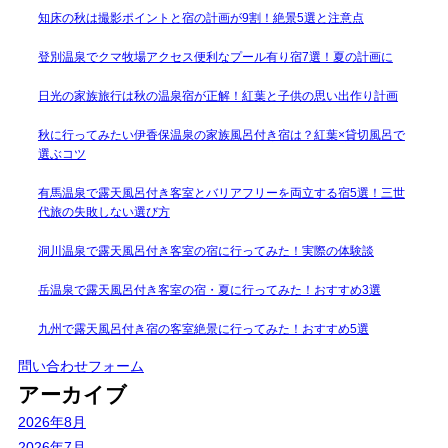
知床の秋は撮影ポイントと宿の計画が9割！絶景5選と注意点
登別温泉でクマ牧場アクセス便利なプール有り宿7選！夏の計画に
日光の家族旅行は秋の温泉宿が正解！紅葉と子供の思い出作り計画
秋に行ってみたい伊香保温泉の家族風呂付き宿は？紅葉×貸切風呂で
選ぶコツ
有馬温泉で露天風呂付き客室とバリアフリーを両立する宿5選！三世
代旅の失敗しない選び方
洞川温泉で露天風呂付き客室の宿に行ってみた！実際の体験談
岳温泉で露天風呂付き客室の宿・夏に行ってみた！おすすめ3選
九州で露天風呂付き宿の客室絶景に行ってみた！おすすめ5選
問い合わせフォーム
アーカイブ
2026年8月
2026年7月