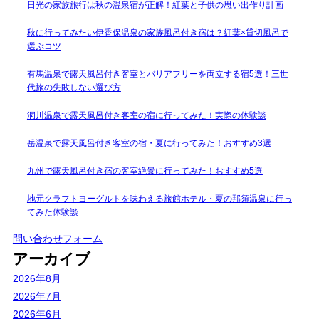
日光の家族旅行は秋の温泉宿が正解！紅葉と子供の思い出作り計画
秋に行ってみたい伊香保温泉の家族風呂付き宿は？紅葉×貸切風呂で
選ぶコツ
有馬温泉で露天風呂付き客室とバリアフリーを両立する宿5選！三世
代旅の失敗しない選び方
洞川温泉で露天風呂付き客室の宿に行ってみた！実際の体験談
岳温泉で露天風呂付き客室の宿・夏に行ってみた！おすすめ3選
九州で露天風呂付き宿の客室絶景に行ってみた！おすすめ5選
地元クラフトヨーグルトを味わえる旅館ホテル・夏の那須温泉に行っ
てみた体験談
問い合わせフォーム
アーカイブ
2026年8月
2026年7月
2026年6月