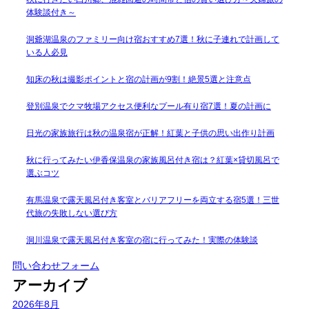
体験談付き～
洞爺湖温泉のファミリー向け宿おすすめ7選！秋に子連れで計画して
いる人必見
知床の秋は撮影ポイントと宿の計画が9割！絶景5選と注意点
登別温泉でクマ牧場アクセス便利なプール有り宿7選！夏の計画に
日光の家族旅行は秋の温泉宿が正解！紅葉と子供の思い出作り計画
秋に行ってみたい伊香保温泉の家族風呂付き宿は？紅葉×貸切風呂で
選ぶコツ
有馬温泉で露天風呂付き客室とバリアフリーを両立する宿5選！三世
代旅の失敗しない選び方
洞川温泉で露天風呂付き客室の宿に行ってみた！実際の体験談
問い合わせフォーム
アーカイブ
2026年8月