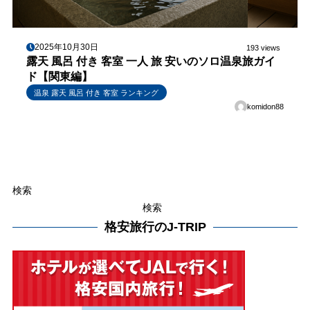
2025年10月30日
193 views
露天 風呂 付き 客室 一人 旅 安いのソロ温泉旅ガイ
ド【関東編】
温泉 露天 風呂 付き 客室 ランキング
komidon88
検索
検索
格安旅行のJ-TRIP