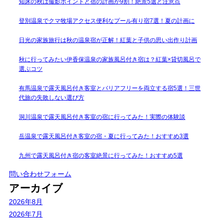
知床の秋は撮影ポイントと宿の計画が9割！絶景5選と注意点
登別温泉でクマ牧場アクセス便利なプール有り宿7選！夏の計画に
日光の家族旅行は秋の温泉宿が正解！紅葉と子供の思い出作り計画
秋に行ってみたい伊香保温泉の家族風呂付き宿は？紅葉×貸切風呂で
選ぶコツ
有馬温泉で露天風呂付き客室とバリアフリーを両立する宿5選！三世
代旅の失敗しない選び方
洞川温泉で露天風呂付き客室の宿に行ってみた！実際の体験談
岳温泉で露天風呂付き客室の宿・夏に行ってみた！おすすめ3選
九州で露天風呂付き宿の客室絶景に行ってみた！おすすめ5選
問い合わせフォーム
アーカイブ
2026年8月
2026年7月