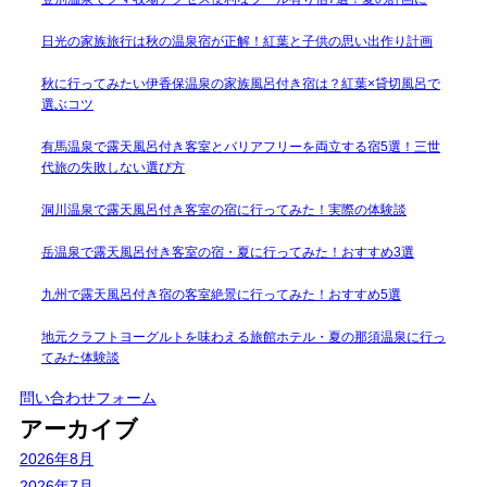
日光の家族旅行は秋の温泉宿が正解！紅葉と子供の思い出作り計画
秋に行ってみたい伊香保温泉の家族風呂付き宿は？紅葉×貸切風呂で
選ぶコツ
有馬温泉で露天風呂付き客室とバリアフリーを両立する宿5選！三世
代旅の失敗しない選び方
洞川温泉で露天風呂付き客室の宿に行ってみた！実際の体験談
岳温泉で露天風呂付き客室の宿・夏に行ってみた！おすすめ3選
九州で露天風呂付き宿の客室絶景に行ってみた！おすすめ5選
地元クラフトヨーグルトを味わえる旅館ホテル・夏の那須温泉に行っ
てみた体験談
問い合わせフォーム
アーカイブ
2026年8月
2026年7月