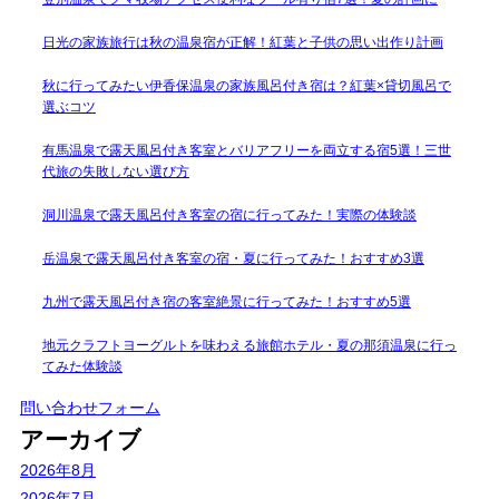
日光の家族旅行は秋の温泉宿が正解！紅葉と子供の思い出作り計画
秋に行ってみたい伊香保温泉の家族風呂付き宿は？紅葉×貸切風呂で
選ぶコツ
有馬温泉で露天風呂付き客室とバリアフリーを両立する宿5選！三世
代旅の失敗しない選び方
洞川温泉で露天風呂付き客室の宿に行ってみた！実際の体験談
岳温泉で露天風呂付き客室の宿・夏に行ってみた！おすすめ3選
九州で露天風呂付き宿の客室絶景に行ってみた！おすすめ5選
地元クラフトヨーグルトを味わえる旅館ホテル・夏の那須温泉に行っ
てみた体験談
問い合わせフォーム
アーカイブ
2026年8月
2026年7月