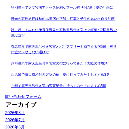
登別温泉でクマ牧場アクセス便利なプール有り宿7選！夏の計画に
日光の家族旅行は秋の温泉宿が正解！紅葉と子供の思い出作り計画
秋に行ってみたい伊香保温泉の家族風呂付き宿は？紅葉×貸切風呂で
選ぶコツ
有馬温泉で露天風呂付き客室とバリアフリーを両立する宿5選！三世
代旅の失敗しない選び方
洞川温泉で露天風呂付き客室の宿に行ってみた！実際の体験談
岳温泉で露天風呂付き客室の宿・夏に行ってみた！おすすめ3選
九州で露天風呂付き宿の客室絶景に行ってみた！おすすめ5選
問い合わせフォーム
アーカイブ
2026年8月
2026年7月
2026年6月