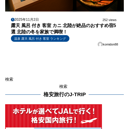
2025年11月2日
252 views
露天 風呂 付き 客室 カニ 北陸が絶品のおすすめ宿5
選 北陸の冬を家族で満喫！
温泉 露天 風呂 付き 客室 ランキング
komidon88
検索
検索
格安旅行のJ-TRIP