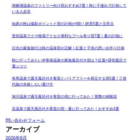
洞爺湖温泉のファミリー向け宿おすすめ7選！秋に子連れで計画して
いる人必見
知床の秋は撮影ポイントと宿の計画が9割！絶景5選と注意点
登別温泉でクマ牧場アクセス便利なプール有り宿7選！夏の計画に
日光の家族旅行は秋の温泉宿が正解！紅葉と子供の思い出作り計画
秋に行ってみたい伊香保温泉の家族風呂付き宿は？紅葉×貸切風呂で
選ぶコツ
有馬温泉で露天風呂付き客室とバリアフリーを両立する宿5選！三世
代旅の失敗しない選び方
洞川温泉で露天風呂付き客室の宿に行ってみた！実際の体験談
岳温泉で露天風呂付き客室の宿・夏に行ってみた！おすすめ3選
問い合わせフォーム
アーカイブ
2026年8月