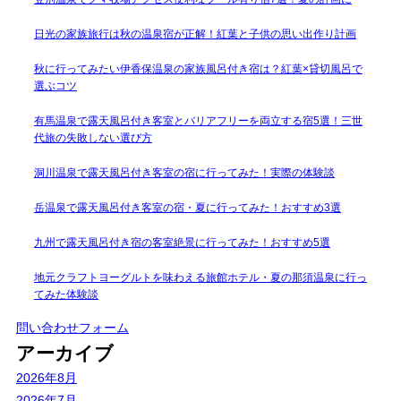
日光の家族旅行は秋の温泉宿が正解！紅葉と子供の思い出作り計画
秋に行ってみたい伊香保温泉の家族風呂付き宿は？紅葉×貸切風呂で
選ぶコツ
有馬温泉で露天風呂付き客室とバリアフリーを両立する宿5選！三世
代旅の失敗しない選び方
洞川温泉で露天風呂付き客室の宿に行ってみた！実際の体験談
岳温泉で露天風呂付き客室の宿・夏に行ってみた！おすすめ3選
九州で露天風呂付き宿の客室絶景に行ってみた！おすすめ5選
地元クラフトヨーグルトを味わえる旅館ホテル・夏の那須温泉に行っ
てみた体験談
問い合わせフォーム
アーカイブ
2026年8月
2026年7月