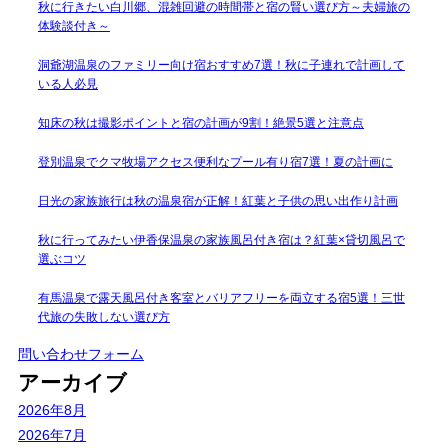
秋に行きたい白川郷、混雑回避の時間帯と宿の賢い選び方～夫婦旅の
体験談付き～
洞爺湖温泉のファミリー向け宿おすすめ7選！秋に子連れで計画して
いる人必見
知床の秋は撮影ポイントと宿の計画が9割！絶景5選と注意点
登別温泉でクマ牧場アクセス便利なプール有り宿7選！夏の計画に
日光の家族旅行は秋の温泉宿が正解！紅葉と子供の思い出作り計画
秋に行ってみたい伊香保温泉の家族風呂付き宿は？紅葉×貸切風呂で
選ぶコツ
有馬温泉で露天風呂付き客室とバリアフリーを両立する宿5選！三世
代旅の失敗しない選び方
問い合わせフォーム
アーカイブ
2026年8月
2026年7月