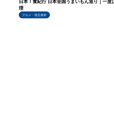
日本！食紀行 日本全国うまいもん巡り｜一度
理
グルメ・地元食材