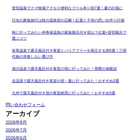
登別温泉でクマ牧場アクセス便利なプール有り宿7選！夏の計画に
日光の家族旅行は秋の温泉宿が正解！紅葉と子供の思い出作り計画
秋に行ってみたい伊香保温泉の家族風呂付き宿は？紅葉×貸切風呂で
選ぶコツ
有馬温泉で露天風呂付き客室とバリアフリーを両立する宿5選！三世
代旅の失敗しない選び方
洞川温泉で露天風呂付き客室の宿に行ってみた！実際の体験談
岳温泉で露天風呂付き客室の宿・夏に行ってみた！おすすめ3選
九州で露天風呂付き宿の客室絶景に行ってみた！おすすめ5選
問い合わせフォーム
アーカイブ
2026年8月
2026年7月
2026年6月