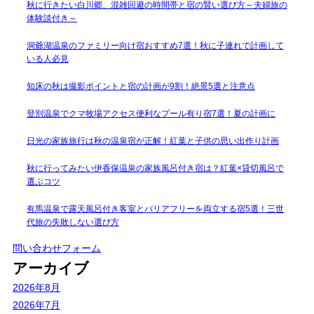
秋に行きたい白川郷、混雑回避の時間帯と宿の賢い選び方～夫婦旅の
体験談付き～
洞爺湖温泉のファミリー向け宿おすすめ7選！秋に子連れで計画して
いる人必見
知床の秋は撮影ポイントと宿の計画が9割！絶景5選と注意点
登別温泉でクマ牧場アクセス便利なプール有り宿7選！夏の計画に
日光の家族旅行は秋の温泉宿が正解！紅葉と子供の思い出作り計画
秋に行ってみたい伊香保温泉の家族風呂付き宿は？紅葉×貸切風呂で
選ぶコツ
有馬温泉で露天風呂付き客室とバリアフリーを両立する宿5選！三世
代旅の失敗しない選び方
問い合わせフォーム
アーカイブ
2026年8月
2026年7月