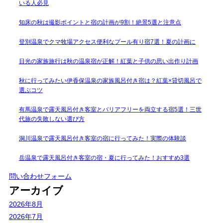
いる人必見
知床の秋は撮影ポイントと宿の計画が9割！絶景5選と注意点
登別温泉でクマ牧場アクセス便利なプール有り宿7選！夏の計画に
日光の家族旅行は秋の温泉宿が正解！紅葉と子供の思い出作り計画
秋に行ってみたい伊香保温泉の家族風呂付き宿は？紅葉×貸切風呂で
選ぶコツ
有馬温泉で露天風呂付き客室とバリアフリーを両立する宿5選！三世
代旅の失敗しない選び方
洞川温泉で露天風呂付き客室の宿に行ってみた！実際の体験談
岳温泉で露天風呂付き客室の宿・夏に行ってみた！おすすめ3選
問い合わせフォーム
アーカイブ
2026年8月
2026年7月