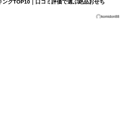
キングTOP10｜口コミ評価で選ぶ絶品おせち
komidon88