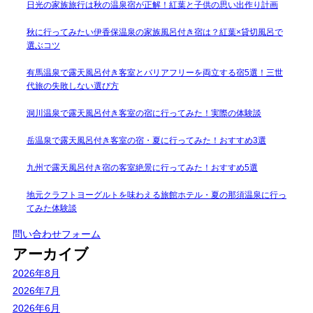
日光の家族旅行は秋の温泉宿が正解！紅葉と子供の思い出作り計画
秋に行ってみたい伊香保温泉の家族風呂付き宿は？紅葉×貸切風呂で
選ぶコツ
有馬温泉で露天風呂付き客室とバリアフリーを両立する宿5選！三世
代旅の失敗しない選び方
洞川温泉で露天風呂付き客室の宿に行ってみた！実際の体験談
岳温泉で露天風呂付き客室の宿・夏に行ってみた！おすすめ3選
九州で露天風呂付き宿の客室絶景に行ってみた！おすすめ5選
地元クラフトヨーグルトを味わえる旅館ホテル・夏の那須温泉に行っ
てみた体験談
問い合わせフォーム
アーカイブ
2026年8月
2026年7月
2026年6月