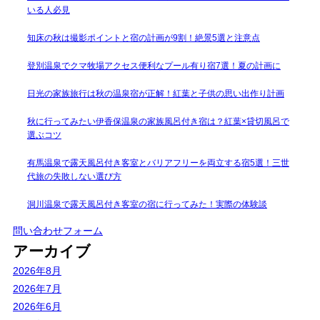
いる人必見
知床の秋は撮影ポイントと宿の計画が9割！絶景5選と注意点
登別温泉でクマ牧場アクセス便利なプール有り宿7選！夏の計画に
日光の家族旅行は秋の温泉宿が正解！紅葉と子供の思い出作り計画
秋に行ってみたい伊香保温泉の家族風呂付き宿は？紅葉×貸切風呂で
選ぶコツ
有馬温泉で露天風呂付き客室とバリアフリーを両立する宿5選！三世
代旅の失敗しない選び方
洞川温泉で露天風呂付き客室の宿に行ってみた！実際の体験談
問い合わせフォーム
アーカイブ
2026年8月
2026年7月
2026年6月