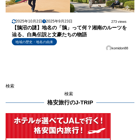
2025年10月2日
2025年9月23日
273 views
【鵠沼の謎】地名の「鵠」って何？湘南のルーツを
辿る、白鳥伝説と文豪たちの物語
地域の歴史・地名の由来
komidon88
検索
検索
格安旅行のJ-TRIP