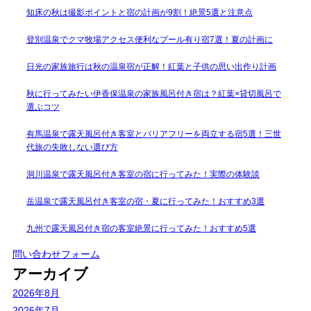
知床の秋は撮影ポイントと宿の計画が9割！絶景5選と注意点
登別温泉でクマ牧場アクセス便利なプール有り宿7選！夏の計画に
日光の家族旅行は秋の温泉宿が正解！紅葉と子供の思い出作り計画
秋に行ってみたい伊香保温泉の家族風呂付き宿は？紅葉×貸切風呂で
選ぶコツ
有馬温泉で露天風呂付き客室とバリアフリーを両立する宿5選！三世
代旅の失敗しない選び方
洞川温泉で露天風呂付き客室の宿に行ってみた！実際の体験談
岳温泉で露天風呂付き客室の宿・夏に行ってみた！おすすめ3選
九州で露天風呂付き宿の客室絶景に行ってみた！おすすめ5選
問い合わせフォーム
アーカイブ
2026年8月
2026年7月