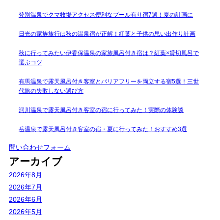
登別温泉でクマ牧場アクセス便利なプール有り宿7選！夏の計画に
日光の家族旅行は秋の温泉宿が正解！紅葉と子供の思い出作り計画
秋に行ってみたい伊香保温泉の家族風呂付き宿は？紅葉×貸切風呂で
選ぶコツ
有馬温泉で露天風呂付き客室とバリアフリーを両立する宿5選！三世
代旅の失敗しない選び方
洞川温泉で露天風呂付き客室の宿に行ってみた！実際の体験談
岳温泉で露天風呂付き客室の宿・夏に行ってみた！おすすめ3選
問い合わせフォーム
アーカイブ
2026年8月
2026年7月
2026年6月
2026年5月