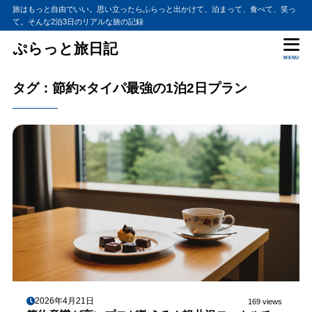
旅はもっと自由でいい。思い立ったらふらっと出かけて、泊まって、食べて、笑っ
て。そんな2泊3日のリアルな旅の記録
ぷらっと旅日記
MENU
タグ：節約×タイパ最強の1泊2日プラン
2026年4月21日
169 views