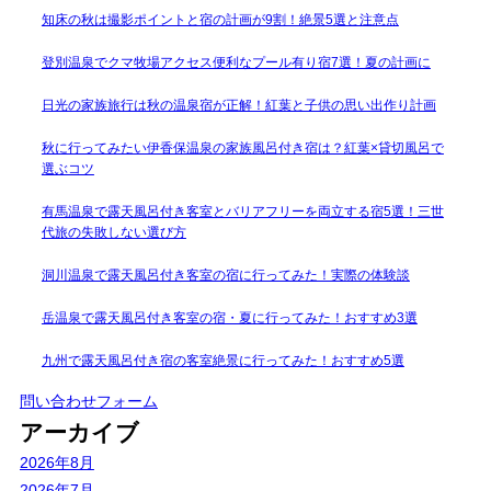
知床の秋は撮影ポイントと宿の計画が9割！絶景5選と注意点
登別温泉でクマ牧場アクセス便利なプール有り宿7選！夏の計画に
日光の家族旅行は秋の温泉宿が正解！紅葉と子供の思い出作り計画
秋に行ってみたい伊香保温泉の家族風呂付き宿は？紅葉×貸切風呂で
選ぶコツ
有馬温泉で露天風呂付き客室とバリアフリーを両立する宿5選！三世
代旅の失敗しない選び方
洞川温泉で露天風呂付き客室の宿に行ってみた！実際の体験談
岳温泉で露天風呂付き客室の宿・夏に行ってみた！おすすめ3選
九州で露天風呂付き宿の客室絶景に行ってみた！おすすめ5選
問い合わせフォーム
アーカイブ
2026年8月
2026年7月