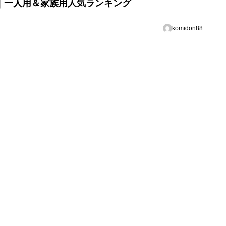
め｜一人用＆家族用人気ランキング
komidon88