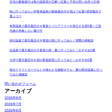
日光の家族旅行は秋の温泉宿が正解！紅葉と子供の思い出作り計画
秋に行ってみたい伊香保温泉の家族風呂付き宿は？紅葉×貸切風呂で
選ぶコツ
有馬温泉で露天風呂付き客室とバリアフリーを両立する宿5選！三世
代旅の失敗しない選び方
洞川温泉で露天風呂付き客室の宿に行ってみた！実際の体験談
岳温泉で露天風呂付き客室の宿・夏に行ってみた！おすすめ3選
九州で露天風呂付き宿の客室絶景に行ってみた！おすすめ5選
地元クラフトヨーグルトを味わえる旅館ホテル・夏の那須温泉に行っ
てみた体験談
問い合わせフォーム
アーカイブ
2026年8月
2026年7月
2026年6月