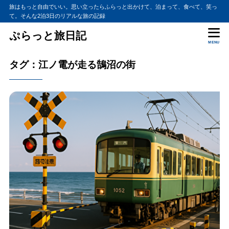
旅はもっと自由でいい。思い立ったらふらっと出かけて、泊まって、食べて、笑っ
て。そんな2泊3日のリアルな旅の記録
ぷらっと旅日記
MENU
タグ：江ノ電が走る鵠沼の街