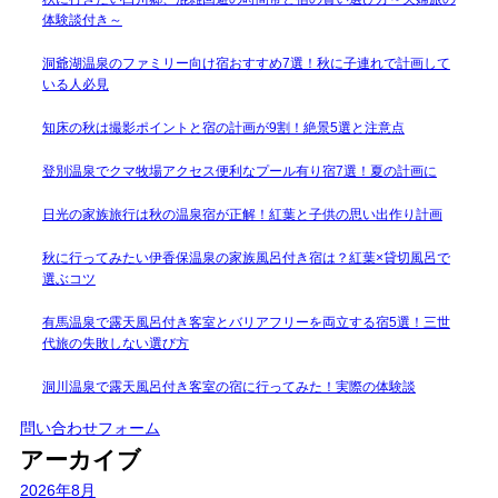
体験談付き～
洞爺湖温泉のファミリー向け宿おすすめ7選！秋に子連れで計画して
いる人必見
知床の秋は撮影ポイントと宿の計画が9割！絶景5選と注意点
登別温泉でクマ牧場アクセス便利なプール有り宿7選！夏の計画に
日光の家族旅行は秋の温泉宿が正解！紅葉と子供の思い出作り計画
秋に行ってみたい伊香保温泉の家族風呂付き宿は？紅葉×貸切風呂で
選ぶコツ
有馬温泉で露天風呂付き客室とバリアフリーを両立する宿5選！三世
代旅の失敗しない選び方
洞川温泉で露天風呂付き客室の宿に行ってみた！実際の体験談
問い合わせフォーム
アーカイブ
2026年8月